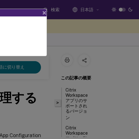
検索
日本語
×
ードバックを提供する
語に切り替え
この記事の概要
Citrix
理する
Workspace
アプリのサ
>
ポートされ
るバージョ
ン
Citrix
Workspace
Configuration
アプリの動