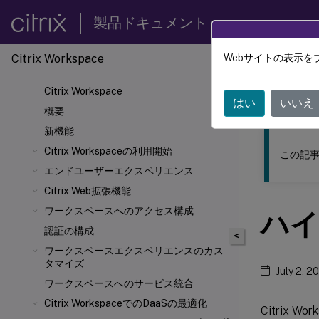
製品ドキュメント
Citrix Workspace
Webサイトの表示を
このコンテン
Citrix Workspace
Citrix
はい
いいえ
概要
新機能
Citrix Workspaceの利用開始
この記事
エンドユーザーエクスペリエンス
Citrix
Web拡張機能
ワークスペースへのアクセス構成
ハイ
認証の構成
<
ワークスペースエクスペリエンスのカス
タマイズ
July 2, 2
ワークスペースへのサービス統合
Citrix WorkspaceでのDaaSの最適化
Citrix 