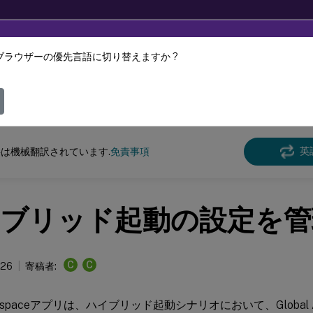
ブラウザーの優先言語に切り替えますか ?
ツは動的に機械翻訳されています。
フィ
 Workspace
英
は機械翻訳されています.
免責事項
ブリッド起動の設定を管
C
C
026
寄稿者:
Workspaceアプリは、ハイブリッド起動シナリオにおいて、Global App 