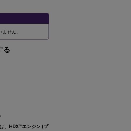
ていません。
する
。
™
には、
HDX
エンジン (プ