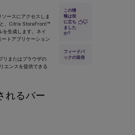
作を確認す
この情
る
xリソースにアクセスしま
報は役
クラウドス
に立ち
™
x StoreFront
トアのサポ
ました
ルを生成します。ネイ
ート
か?
、リモートアプリケーション
オンプレミ
スサポート
フィードバ
ックの送信
プリまたはブラウザの
リエンスを提供できる
ートされるバー