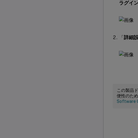
ラグイン
「
詳細
この製品
便性のた
Software 