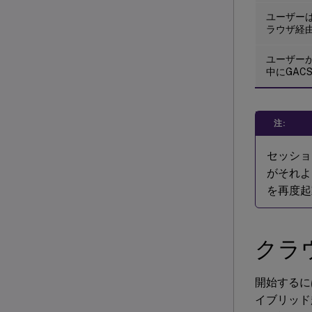
ユーザーは
ラウザ経
ユーザー
中にGAC
注:
セッショ
がそれよ
を再度起
クラ
開始するに
イブリッド起