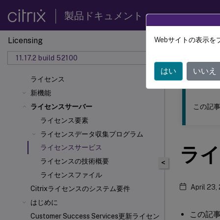
製品ドキュメント
Licensing
Webサイトの表示を
このコンテン
11.17.2 build 52100
ライセ
はい
いいえ
ライセンス
新機能
この記事
ライセンスサーバー
ライセンス要素
ライセンスデータ収集プログラム
ライ
ライセンスサービス
ライセンスの技術概要
<
ライセンスファイル
April 23,
Citrixライセンスのシステム要件
はじめに
この記
Customer Success Services更新ライセン