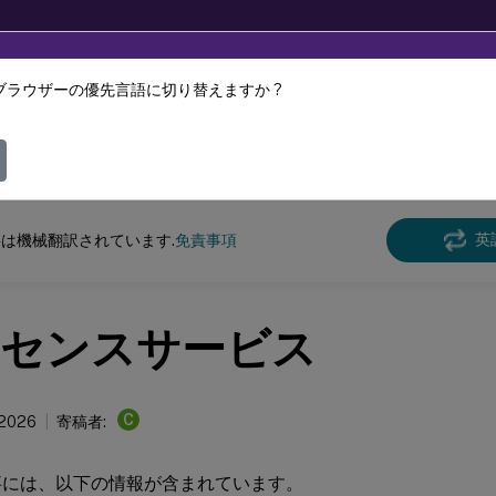
ブラウザーの優先言語に切り替えますか ?
ツは動的に機械翻訳されています。
フィ
ンス
ライセンス 11.17.2 ビルド 52100
英
は機械翻訳されています.
免責事項
センスサービス
C
 2026
寄稿者:
事には、以下の情報が含まれています。