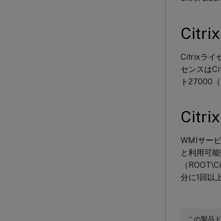
Cit
Citrix
センスはC
ト2700
Cit
WMIサー
と利用可能
（ROOT\
分に1回以
この製品