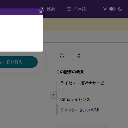
検索
日本語
×
ードバックを提供する
語に切り替え
この記事の概要
ライセンス用Webサービ
ス
>
Citrixライセンス
CitrixライセンスWMI