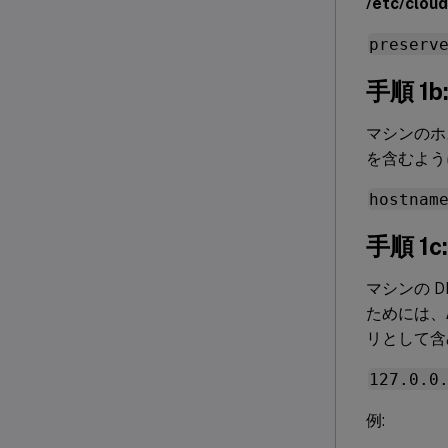
/etc/cloud
preserv
手順 1
マシンのホ
を含むよう
hostnam
手順 
マシンの 
ためには、
リとして含
127.0.0
例: