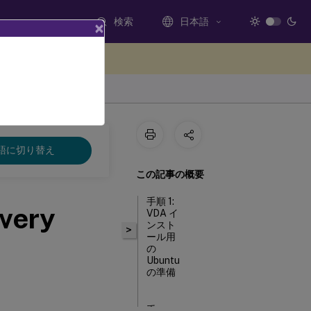
検索
日本語
×
ードバックを提供する
語に切り替え
この記事の概要
手順 1:
ivery
VDA イ
ンスト
>
ール用
の
Ubuntu
の準備
手