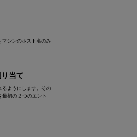
4：
Linux
VDA
のイ
ンス
トー
ル
をマシンのホスト名のみ
ステ
ップ
5:
Linux
VDA
割り当て
の実
行
されるようにします。その
最初の 2 つのエント
ステップ
6: Citrix
Virtual
Appsまた
はCitrix
Virtual
Desktops
™
でのマ