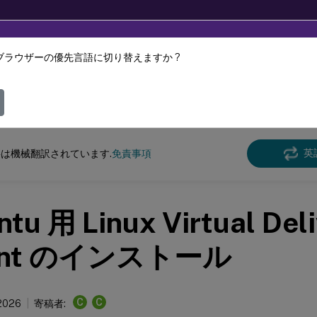
ブラウザーの優先言語に切り替えますか ?
ツは動的に機械翻訳されています。
フィ
クス バーチャル デリバリー エージェント
Linux Virtual Delivery Agent 2103
英
は機械翻訳されています.
免責事項
tu 用 Linux Virtual Del
ent のインストール
C
C
 2026
寄稿者: