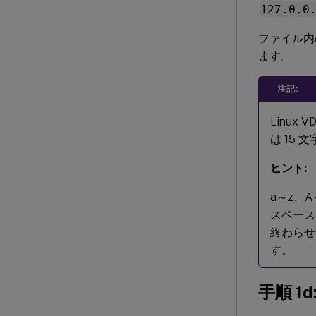
127.0.0
ファイル内
ます。
注記:
Linu
は 15
ヒント:
a～z、
スペース
終わらせた
す。
手順 1