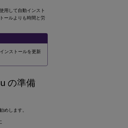
順
2:
使用して自動インスト
ハ
トールよりも時間と労
イ
パ
ー
バ
イ
ザ
ー
インストールを更新
の
準
備
ステップ
tu の準備
3: Linux
仮想マシ
ン (VM)
を
Windows
ドメイン
勧めします。
に追加
に
手順