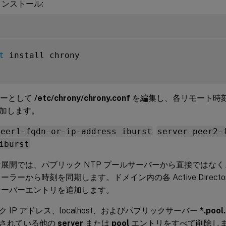
のインストール:
t
 install chrony

ーザーとして
/etc/chrony/chrony.conf
を編集し、各リモート時
加します。
peer1-fqdn-or-ip-address iburst
server peer2-
iburst
展開では、パブリック NTP プールサーバーから直接ではな
ーラーから時刻を同期します。ドメイン内の各 Active Direct
サーバーエントリを追加します。
 IP アドレス、localhost、およびパブリックサーバー
*.pool
されている他の
server
または
pool
エントリをすべて削除し