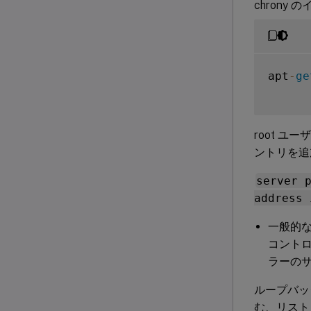
chrony 
apt
-
ge
root ユ
ントリを追
server 
address 
一般的な
コントロ
ラーの
ループバック
む、リスト