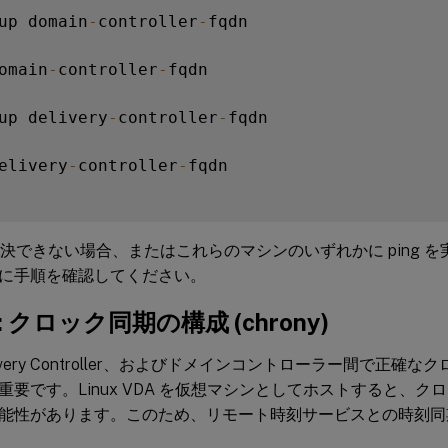
up domain
-
controller
-
fqdn

omain
-
controller
-
fqdn

up delivery
-
controller
-
fqdn

elivery
-
controller
-
fqdn

を解決できない場合、またはこれらのマシンのいずれかに ping 
に手順を確認してください。
g: クロック同期の構成 (chrony)
livery Controller、およびドメインコントローラー間で正
重要です。Linux VDA を仮想マシンとしてホストすると、
能性があります。このため、リモート時刻サービスとの時刻同