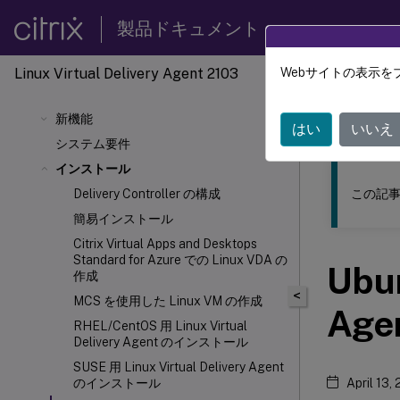
製品ドキュメント
Linux Virtual Delivery Agent 2103
Webサイトの表示を
このコンテン
新機能
リナッ
はい
いいえ
システム要件
インストール
この記事
Delivery Controller の構成
簡易インストール
Citrix Virtual Apps and Desktops
Standard for Azure での Linux VDA の
Ubun
作成
<
MCS を使用した Linux VM の作成
Ag
RHEL/CentOS 用 Linux Virtual
Delivery Agent のインストール
SUSE 用 Linux Virtual Delivery Agent
のインストール
April 13,