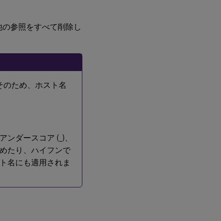
シンカタ
ログの作
他の参照をすべて削除し
成
ステップ
7：Citrix
Virtual
™
Apps
または
ん。そのため、ホスト名
Citrix
Virtual
Desktops
でのデリ
バリーグ
ループ作
成
アンダースコア (_)、
めたり、ハイフンで
のホスト名にも適用されま