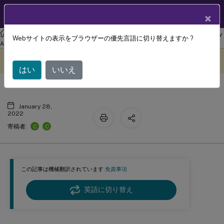
製品ドキュメン
JA
×
ト
リナックス バーチャル デリバリー エージェント
Linux Virtual Delivery
Webサイトの表示をブラウザーの優先言語に切り替えますか ?
解決された問題
Agent 2107
このコンテンツは動的に機械
フィードバックを提供する
翻訳されています。
はい
いいえ
January 28,
2022
C
C
寄稿者:
この記事は機械翻訳されています.
免責事項
英語に切り替え