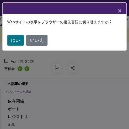
製品ドキュメン
JA
×
ト
リナックス バーチャル デリバリー エージェント
Linux Virtual Delivery
Webサイトの表示をブラウザーの優先言語に切り替えますか ?
シャドウセッション
Agent 2203 LTSR
このコンテンツは動的に機械
フィードバックを提供する
翻訳されています。
はい
いいえ
April 13, 2026
C
C
寄稿者:
この記事の概要
インストールと構成
依存関係
ポート
レジストリ
SSL