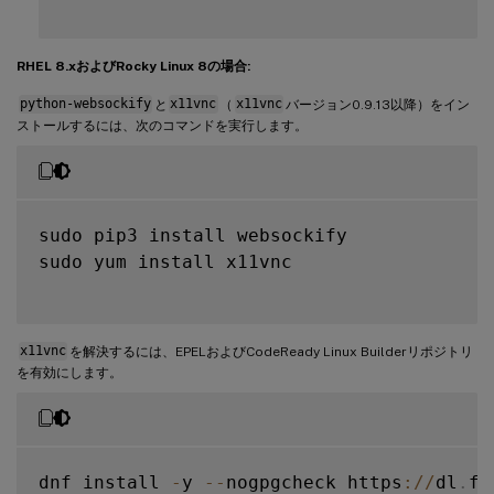
RHEL 8.xおよびRocky Linux 8の場合:
python-websockify
と
x11vnc
（
x11vnc
バージョン0.9.13以降）をイン
ストールするには、次のコマンドを実行します。
sudo pip3 install websockify

sudo yum install x11vnc

x11vnc
を解決するには、EPELおよびCodeReady Linux Builderリポジトリ
を有効にします。
dnf install 
-
y 
--
nogpgcheck https
:
/
/
dl
.
fe