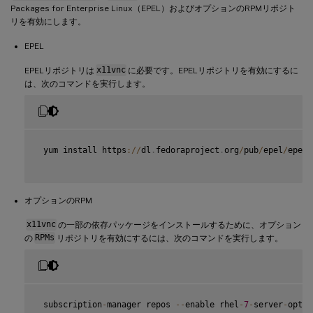
Packages for Enterprise Linux（EPEL）およびオプションのRPMリポジト
リを有効にします。
EPEL
EPELリポジトリは
x11vnc
に必要です。EPELリポジトリを有効にするに
は、次のコマンドを実行します。
 yum install https
:
/
/
dl
.
fedoraproject
.
org
/
pub
/
epel
/
epel
-
オプションのRPM
x11vnc
の一部の依存パッケージをインストールするために、オプション
の
RPMs
リポジトリを有効にするには、次のコマンドを実行します。
 subscription
-
manager repos 
--
enable rhel
-
7
-
server
-
optio