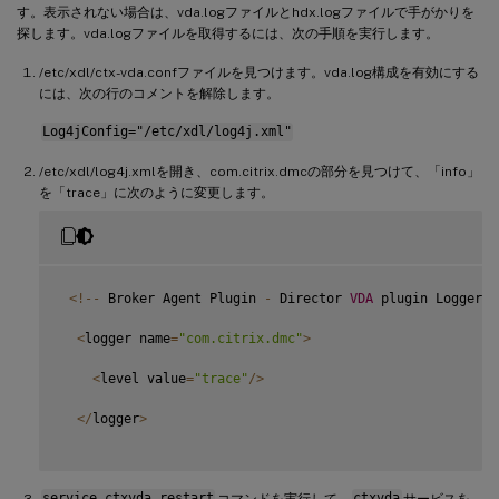
す。表示されない場合は、vda.logファイルとhdx.logファイルで手がかりを
探します。vda.logファイルを取得するには、次の手順を実行します。
/etc/xdl/ctx-vda.confファイルを見つけます。vda.log構成を有効にする
には、次の行のコメントを解除します。
Log4jConfig="/etc/xdl/log4j.xml"
/etc/xdl/log4j.xmlを開き、com.citrix.dmcの部分を見つけて、「info」
を「trace」に次のように変更します。
<
!
--
 Broker Agent Plugin 
-
 Director 
VDA
 plugin Logger 
-
<
logger name
=
"com.citrix.dmc"
>
<
level value
=
"trace"
/
>
<
/
logger
>
service ctxvda restart
コマンドを実行して、
ctxvda
サービスを