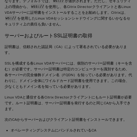
なります。デフォルトでは、
ws://
が選択されます。ただし、セキュリティ
上の理由から、
wss://
を使用し、各Citrix Directorクライアントと各Linux
VDAサーバーに証明書をインストールすることをお勧めします。Citrixは、
ws://
を使用したLinux VDAセッションシャドウイングに関するいかなるセ
キュリティ上の責任も負いません。
サーバーおよびルートSSL証明書の取得
証明書は、信頼された認証局（CA）によって署名されている必要がありま
す。
SSLを構成する各Linux VDAサーバーには、個別のサーバー証明書（キーを含
む）が必要です。サーバー証明書は特定のコンピューターを識別するため、
各サーバーの完全修飾ドメイン名（FQDN）を知っている必要があります。代
わりに、ドメイン全体にワイルドカード証明書を使用できます。この場合、
少なくともドメイン名を知っている必要があります。
Linux VDAと通信する各Citrix Directorクライアントにもルート証明書が必要
です。ルート証明書は、サーバー証明書を発行するのと同じCAから入手でき
ます。
次のCAからサーバーおよびクライアント証明書をインストールできます。
オペレーティングシステムにバンドルされているCA