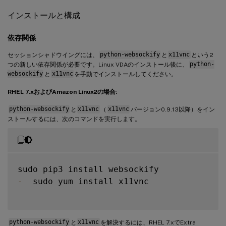
インストールと構成
依存関係
セッションシャドウイングには、
python-websockify
と
x11vnc
という2
つの新しい依存関係が必要です。Linux VDAのインストール後に、
python-
websockify
と
x11vnc
を手動でインストールしてください。
RHEL 7.xおよびAmazon Linux2の場合:
python-websockify
と
x11vnc
（
x11vnc
バージョン0.9.13以降）をイン
ストールするには、次のコマンドを実行します。
-
  sudo yum install x11vnc

python-websockify
と
x11vnc
を解決するには、RHEL 7.xでExtra