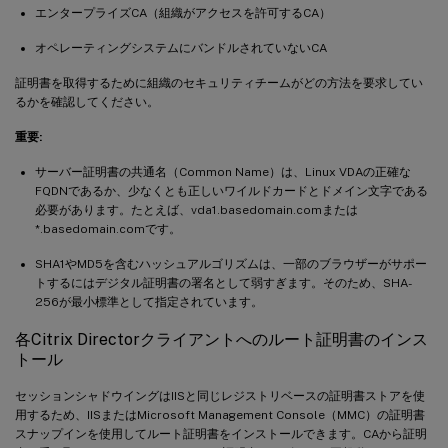
エンタープライズCA（組織がアクセスを許可するCA）
オペレーティングシステムにバンドルされていないCA
証明書を取得するために組織のセキュリティチームがどの方法を要求してい
るかを確認してください。
重要:
サーバー証明書の共通名（Common Name）は、Linux VDAの正確な
FQDNであるか、少なくとも正しいワイルドカードとドメイン文字である
必要があります。たとえば、vda1.basedomain.comまたは
*.basedomain.comです。
SHA1やMD5を含むハッシュアルゴリズムは、一部のブラウザーがサポー
トするにはデジタル証明書の署名として弱すぎます。そのため、SHA-
256が最小標準として指定されています。
各Citrix Directorクライアントへのルート証明書のインス
トール
セッションシャドウイングはIISと同じレジストリベースの証明書ストアを使
用するため、IISまたはMicrosoft Management Console（MMC）の証明書
スナップインを使用してルート証明書をインストールできます。CAから証明