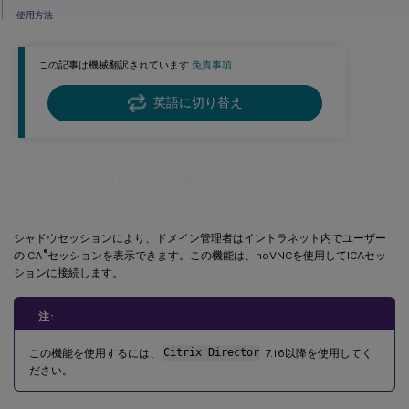
使用方法
制限事項
この記事は機械翻訳されています.
免責事項
トラブルシューティング
Citrix Directorクライアント側
英語に切り替え
Linux VDA側
シャドウセッション
シャドウセッションにより、ドメイン管理者はイントラネット内でユーザー
®
のICA
セッションを表示できます。この機能は、noVNCを使用してICAセッ
ションに接続します。
注:
この機能を使用するには、
Citrix Director
7.16以降を使用してく
ださい。