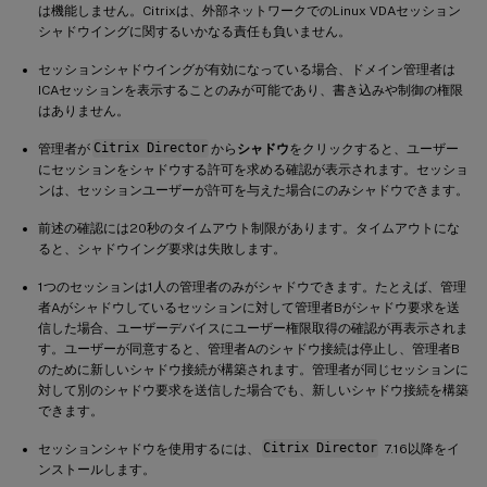
は機能しません。Citrixは、外部ネットワークでのLinux VDAセッション
シャドウイングに関するいかなる責任も負いません。
セッションシャドウイングが有効になっている場合、ドメイン管理者は
ICAセッションを表示することのみが可能であり、書き込みや制御の権限
はありません。
管理者が
Citrix Director
から
シャドウ
をクリックすると、ユーザー
にセッションをシャドウする許可を求める確認が表示されます。セッショ
ンは、セッションユーザーが許可を与えた場合にのみシャドウできます。
前述の確認には20秒のタイムアウト制限があります。タイムアウトにな
ると、シャドウイング要求は失敗します。
1つのセッションは1人の管理者のみがシャドウできます。たとえば、管理
者Aがシャドウしているセッションに対して管理者Bがシャドウ要求を送
信した場合、ユーザーデバイスにユーザー権限取得の確認が再表示されま
す。ユーザーが同意すると、管理者Aのシャドウ接続は停止し、管理者B
のために新しいシャドウ接続が構築されます。管理者が同じセッションに
対して別のシャドウ要求を送信した場合でも、新しいシャドウ接続を構築
できます。
セッションシャドウを使用するには、
Citrix Director
7.16以降をイ
ンストールします。