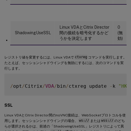
Linux VDAとCitrix Director
0
ShadowingUseSSL
間の接続を暗号化するかど
(無
うかを決定します
効)
レジストリ値を変更するには、Linux VDAで
ctxreg
コマンドを実行します。
たとえば、セッションシャドウイングを無効にするには、次のコマンドを実
行します。
/
opt
/
Citrix
/
VDA
/
bin
/
ctxreg update 
-
k 
"HKL
SSL
Linux VDAとCitrix Director間のnoVNC接続は、WebSocketプロトコルを使
用します。セッションシャドウイングの場合、
ws://
または
wss://
のどち
らが選択されるかは、前述の「ShadowingUseSSL」レジストリによって異