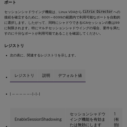
ポート
セッションシャドウイング機能は、Linux VDAから
Citrix Director
への
接続を確立するために、6001～6099の範囲内で利用可能なポートを自動的
に選択します。したがって、同時にシャドウできるICAセッションの数は99
に制限されます。特にマルチセッションシャドウイングの場合、要件を満た
すのに十分なポートが利用可能であることを確認してください。
レジストリ
次の表に、関連するレジストリを示します。
レジストリ
説明
デフォルト値
| —————– | – | – |
セッションシャドウ
1
EnableSessionShadowing
イング機能を有効ま
(有
たは無効にします
効)