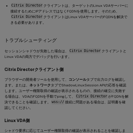
Citrix Director
クライアントは、ターゲットのLinux VDAサーバーに
接続するためにIPアドレスではなくFQDNを使用します。そのため、
Citrix Director
クライアントはLinux VDAサーバーのFQDNを解決で
きる必要があります。
トラブルシューティング
セッションシャドウが失敗した場合は、
Citrix Director
クライアントと
Linux VDAの両方でデバッグを行います。
Citrix Directorクライアント側
ブラウザーの開発者ツールを使用して、
コンソール
タブで出力ログを確認し
ます。または、
ネットワーク
タブでShadowLinuxSession APIの応答を確認
します。ユーザー権限取得の確認が表示されるものの、接続の確立に失敗す
る場合は、VDAのFQDNを手動でpingして、
Citrix Director
がFQDNを解
決できることを確認します。
wss://
接続に問題がある場合は、証明書を確
認してください。
Linux VDA側
シャドウ要求に応じてユーザー権限取得の確認が表示されることを確認しま