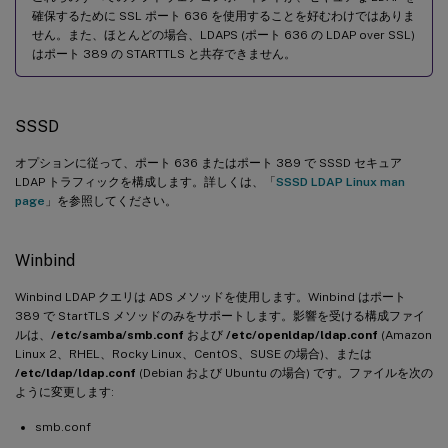
確保するために SSL ポート 636 を使用することを好むわけではありま
せん。また、ほとんどの場合、LDAPS (ポート 636 の LDAP over SSL)
はポート 389 の STARTTLS と共存できません。
SSSD
オプションに従って、ポート 636 またはポート 389 で SSSD セキュア
LDAP トラフィックを構成します。詳しくは、「
SSSD LDAP Linux man
page
」を参照してください。
Winbind
Winbind LDAP クエリは ADS メソッドを使用します。Winbind はポート
389 で StartTLS メソッドのみをサポートします。影響を受ける構成ファイ
ルは、
/etc/samba/smb.conf
および
/etc/openldap/ldap.conf
(Amazon
Linux 2、RHEL、Rocky Linux、CentOS、SUSE の場合)、または
/etc/ldap/ldap.conf
(Debian および Ubuntu の場合) です。ファイルを次の
ように変更します:
smb.conf