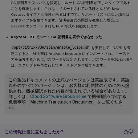
CA 証明書のフルパスを指定し、ルート CA 証明書が正しいタイプである
ことを確認します。これは、サポートされているほとんどの Java
Keytool タイプと互換性があるはずです。サポートリストにない場合は、
まずタイプを変換できます。証明書形式の問題が発生した場合は、
base64 エンコードされた PEM 形式をお勧めします。
Keytool -list でルート CA 証明書を表示できなかった
/opt/Citrix/VDA/sbin/enable_ldaps.sh
を実行して LDAPS を有
効にすると、証明書は /etc/xdl/.keystore にインポートされ、キースト
アを保護するためにパスワードが設定されます。パスワードを忘れた場合
は、スクリプトを再実行してキーストアを作成できます。
この製品ドキュメントの正式なバージョンは英語版です。英語
以外のすべてのバージョンは、お客様の利便性のためにのみ提
供され、機械翻訳された内容が含まれている場合があります。
詳しくは、
Cloud Software Group home
で機械翻訳に関する
免責事項（Machine Translation Disclaimer）をご覧くださ
い。
この情報は役に立ちましたか?