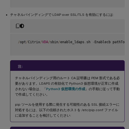
チャネルバインディングで LDAP over SSL/TLS を有効にするには:
/
opt
/
Citrix
/
VDA
/
sbin
/
enable_ldaps
.
sh 
-
Enablecb pathToRo
注:
チャネルバインディング用のルート CA 証明書は PEM 形式である必
要があります。LDAPS の有効化で Python3 仮想環境が正常に作成
されない場合は、「
Python3 仮想環境の作成
」の手順に従って手動
で作成してください。
pip ツールを使用する際に発生する可能性のある SSL 接続エラーに
対処するには、以下の信頼されたホストを /etc/pip.conf ファイル
に追加することを検討してください: