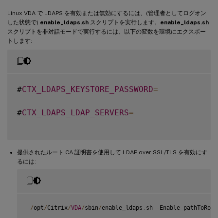
Linux VDA で LDAPS を有効または無効にするには、(管理者としてログオン
した状態で)
enable_ldaps.sh
スクリプトを実行します。
enable_ldaps.sh
スクリプトを非対話モードで実行するには、以下の変数を環境にエクスポー
トします:
#
CTX_LDAPS_KEYSTORE_PASSWORD
=
#
CTX_LDAPS_LDAP_SERVERS
=
提供されたルート CA 証明書を使用して LDAP over SSL/TLS を有効にす
るには:
/
opt
/
Citrix
/
VDA
/
sbin
/
enable_ldaps
.
sh 
-
Enable pathToRootC