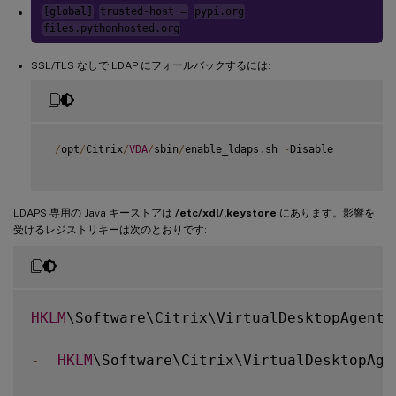
[global]
trusted-host =
pypi.org
files.pythonhosted.org
SSL/TLS なしで LDAP にフォールバックするには:
/
opt
/
Citrix
/
VDA
/
sbin
/
enable_ldaps
.
sh 
-
Disable

LDAPS 専用の Java キーストアは
/etc/xdl/.keystore
にあります。影響を
受けるレジストリキーは次のとおりです:
HKLM
\Software\Citrix\VirtualDesktopAgent\
-
HKLM
\Software\Citrix\VirtualDesktopAge