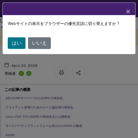
製品ドキュメン
JA
×
ト
リナックス バーチャル デリバリー エージェント
Linux 仮想配信エージ
Webサイトの表示をブラウザーの優先言語に切り替えますか ?
LDAPS
ェント 2311
このコンテンツは動的に機械
フィードバックを提供する
翻訳されています。
はい
いいえ
April 20, 2026
C
C
寄稿者:
この記事の概要
AD/LDAP サーバーでの LDAPS の有効化
クライアント使用のためのルート認証局の有効化
Linux VDA での LDAPS の有効化または無効化
サードパーティプラットフォーム向けの LDAPS の構成
SSSD