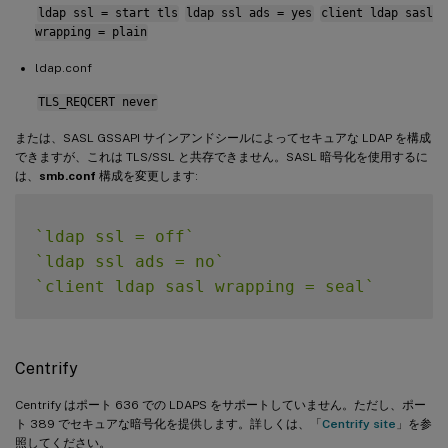
ldap ssl = start tls
ldap ssl ads = yes
client ldap sasl
wrapping = plain
ldap.conf
TLS_REQCERT never
または、SASL GSSAPI サインアンドシールによってセキュアな LDAP を構成
できますが、これは TLS/SSL と共存できません。SASL 暗号化を使用するに
は、
smb.conf
構成を変更します:
`
ldap ssl = off
`
`
ldap ssl ads = no
`
`
client ldap sasl wrapping = seal
`
Centrify
Centrify はポート 636 での LDAPS をサポートしていません。ただし、ポー
ト 389 でセキュアな暗号化を提供します。詳しくは、「
Centrify site
」を参
照してください。