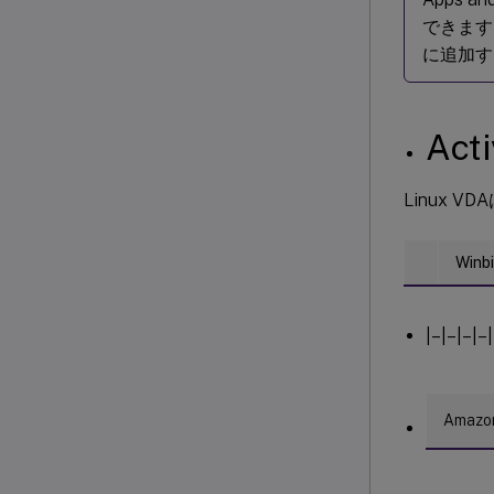
できます。
に追加するに
Act
Linux 
Winb
|–|–|–|–|
Amazon