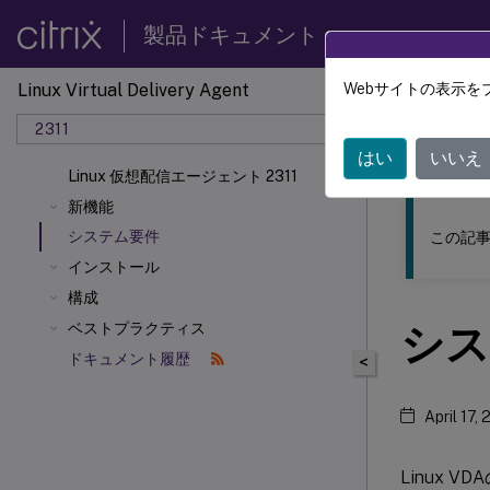
製品ドキュメント
Linux Virtual Delivery Agent
Webサイトの表示を
このコンテン
2311
リナッ
はい
いいえ
Linux 仮想配信エージェント 2311
新機能
システム要件
この記事
インストール
構成
シス
ベストプラクティス
ドキュメント履歴
<
April 17,
Linux VD