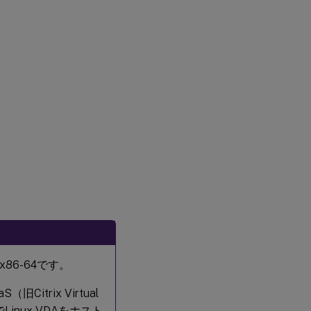
6-64です。
S（旧Citrix Virtual
PでLinux VDAをホスト