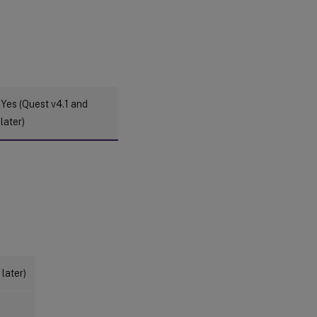
Yes (Quest v4.1 and
later)
 later)