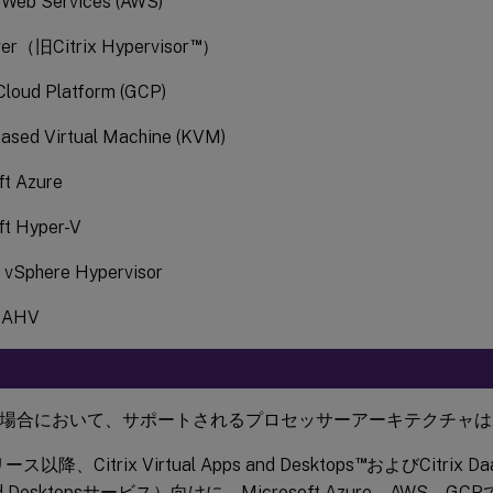
Web Services (AWS)
™
er（旧Citrix Hypervisor
）
Cloud Platform (GCP)
based Virtual Machine (KVM)
ft Azure
ft Hyper-V
vSphere Hypervisor
x AHV
場合において、サポートされるプロセッサーアーキテクチャはx8
™
ス以降、Citrix Virtual Apps and Desktops
およびCitrix Daa
nd Desktopsサービス）向けに、Microsoft Azure、AWS、GC