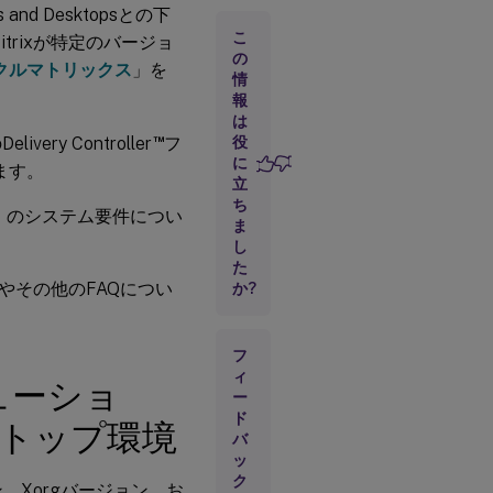
nd Desktopsとの下
ン、
Xorg
こ
trixが特定のバージョ
バー
の
イクルマトリックス
」を
ジョ
情
ン、
報
およ
は
びデ
™
ry Controller
フ
役
スク
に
トッ
ます。
プ環
立
境
ち
）のシステム要件につい
ま
し
.NET
た
要件
使用方法やその他のFAQについ
か?
サ
フ
ポ
ー
ィ
ューショ
ト
ー
さ
ド
クトップ環境
れ
バ
る
ッ
ホ
ク
ス
ン、Xorgバージョン、お