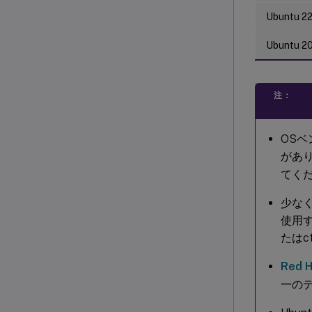
Ubuntu 2
Ubuntu 2
注：
OSベ
があ
てく
少な
使用す
たはc
Red 
一の