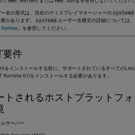
tuで
HWE kernel
または
HWE Xorg
を使用しないでください
ザー名の形式は、現在のディスプレイマネージャーの
systemd
必要があります。
systemd
ユーザー名構文の詳細については、
 Syntax
」を参照してください。
ET要件
x VDAをインストールする前に、サポートされているすべてのLi
T Runtime 6.0をインストールする必要があります。
ートされるホストプラットフォ
境
タルサーバー