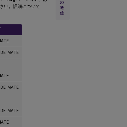
の
ト
さい。詳細について
送
プ
信
ラ
ッ
ト
フ
プ
ォ
ー
MATE
ム
と
仮
KDE, MATE
想
化
環
境
MATE
Active
KDE, MATE
Directory
統合パッ
ケージ
KDE, MATE
Cloud
Connector
MATE
のサイズ