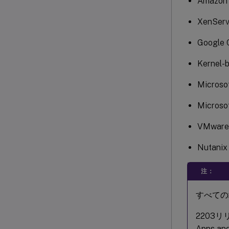
Amazon 
XenServ
Google 
Kernel-
Microso
Microso
VMware 
Nutani
注：
すべての
2203リリー
Apps a