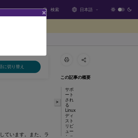
検索
日本語
×
ードバックを提供する
語に切り替え
この記事の概要
サポ
ート
され
>
る
Linux
ディ
スト
リビ
ュー
topsに準拠しています。また、ラ
ショ