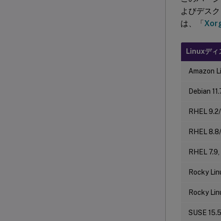
よびデスク
は、「
Xor
Linux
Amazon Li
Debian 11.
RHEL 9.2/
RHEL 8.8/
RHEL 7.9,
Rocky Lin
Rocky Lin
SUSE 15.