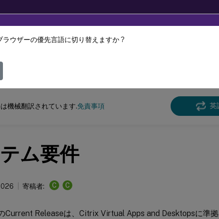
ブラウザーの優先言語に切り替えますか ?
ツは動的に機械翻訳されています。
フィ
クス バーチャル デリバリー エージェント
Linux 仮想配信エージェント 2311
英
は機械翻訳されています.
免責事項
テム要件
C
C
 2026
寄稿者:
AのCurrent Releaseは、Citrix Virtual Apps and Desk