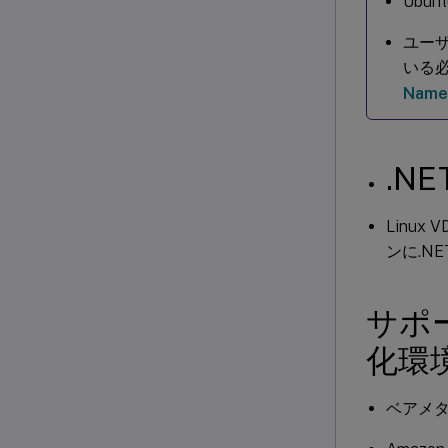
Ubun
ユー
いる
Name
.N
Linu
ンに.NE
サポ
化環
ベアメ