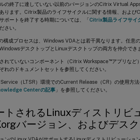
終了に達していない以前のバージョンのCitrix Virtual Apps a
あります。Citrix製品のライフサイクルに関する情報、およびCi
サポートを終了する時期については、「
Citrix製品ライフサ
ださい。
DAの構成プロセスは、Windows VDAとは若干異なります。任意のDelive
WindowsデスクトップとLinuxデスクトップの両方を仲介でき
™
れていないコンポーネント（Citrix Workspace
アプリなど
ぞれのドキュメントセットを参照してください。
rm Service（LTSR）環境でのCurrent Release（CR）の
nowledge Centerの記事
」を参照してください。
ートされるLinuxディストリビ
Xorgバージョン、およびデス
ンのLinux VDAがサポートするLinuxディストリビューショ