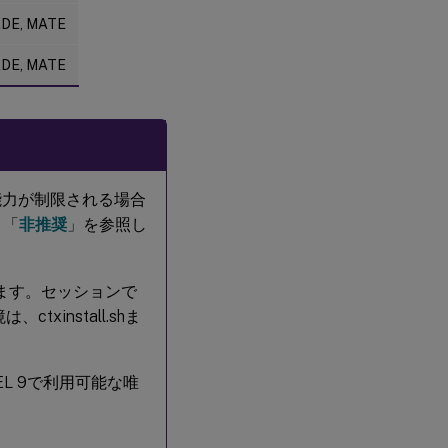
とスケー
KDE, MATE
ルの考慮
事項
KDE, MATE
HDX
™
3D
Pro
ハ
る能力が制限される場合
イ
パ
、「
非推奨
」を参照し
ー
バ
イ
ザ
ます。セッションで
ー
txinstall.shま
GPU
EL 9で利用可能な唯