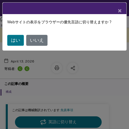
製品ドキュメン
JA
×
ト
リナックス バーチャル デリバリー エージェント
Linux 仮想配信エージ
Webサイトの表示をブラウザーの優先言語に切り替えますか ?
PDF印刷
ェント 2311
このコンテンツは動的に機械
フィードバックを提供する
翻訳されています。
はい
いいえ
April 13, 2026
C
C
寄稿者:
この記事の概要
構成
この記事は機械翻訳されています.
免責事項
英語に切り替え