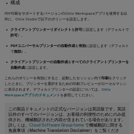
構成
PDF印刷をサポートするバージョンのCitrix Workspaceアプリを使用する以
外に、Citrix Studioで以下のポリシーを設定します。
クライアントプリンターリダイレクト
を
許可
に設定します（デフォルトで
許可
）。
PDFユニバーサルプリンターの自動作成
を
有効
に設定します（デフォルト
で
無効
）。
クライアントプリンターの自動作成
を
すべてのクライアントプリンターを
自動作成
に設定します。
これらのポリシーを有効にすると、起動したセッション内で
印刷
をクリック
したときに、プリンターを選択するための印刷プレビューがローカルマシン
に表示されます。デフォルトプリンターの設定については、
Citrix
Workspaceアプリのドキュメント
を参照してください。
この製品ドキュメントの正式なバージョンは英語版です。英語
以外のすべてのバージョンは、お客様の利便性のためにのみ提
供され、機械翻訳された内容が含まれている場合があります。
詳しくは、
Cloud Software Group home
で機械翻訳に関する
免責事項（Machine Translation Disclaimer）をご覧くださ