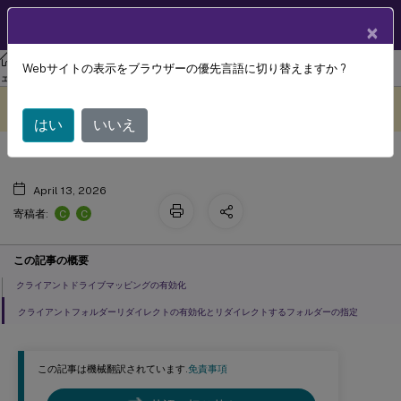
製品ドキュメン
JA
×
ト
リナックス バーチャル デリバリー エージェント
Linux 仮想配信エージ
Webサイトの表示をブラウザーの優先言語に切り替えますか ?
クライアントドライブマッピング
ェント 2311
このコンテンツは動的に機械
フィードバックを提供する
翻訳されています。
はい
いいえ
April 13, 2026
C
C
寄稿者:
この記事の概要
クライアントドライブマッピングの有効化
クライアントフォルダーリダイレクトの有効化とリダイレクトするフォルダーの指定
この記事は機械翻訳されています.
免責事項