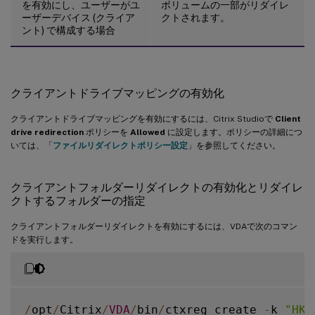
を有効にし、ユーザーがユ
ボリュームの一部がリダイレ
ーザーデバイス (クライア
クトされます。
ント) で構成する場合
クライアントドライブマッピングの有効化
クライアントドライブマッピングを有効にするには、Citrix Studioで
Client
drive redirection
ポリシーを
Allowed
に設定します。ポリシーの詳細につ
いては、「
ファイルリダイレクトポリシー設定
」を参照してください。
クライアントフォルダーリダイレクトの有効化とリダイレ
クトするフォルダーの指定
クライアントフォルダーリダイレクトを有効にするには、VDAで次のコマン
ドを実行します。
/
opt
/
Citrix
/
VDA
/
bin
/
ctxreg create 
-
k 
"HKL