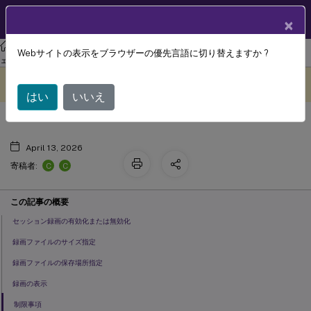
製品ドキュメン
JA
×
ト
リナックス バーチャル デリバリー エージェント
Linux 仮想配信エージ
Webサイトの表示をブラウザーの優先言語に切り替えますか ?
セッション録画 (プレビュー)
ェント 2311
このコンテンツは動的に機械
フィードバックを提供する
翻訳されています。
はい
いいえ
April 13, 2026
C
C
寄稿者:
この記事の概要
セッション録画の有効化または無効化
録画ファイルのサイズ指定
録画ファイルの保存場所指定
録画の表示
制限事項