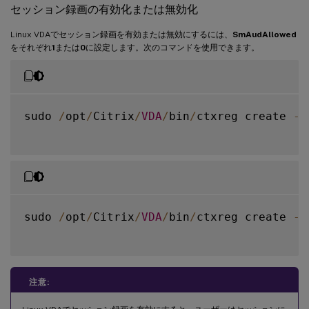
セッション録画の有効化または無効化
Linux VDAでセッション録画を有効または無効にするには、
SmAudAllowed
をそれぞれ
1
または
0
に設定します。次のコマンドを使用できます。
sudo 
/
opt
/
Citrix
/
VDA
/
bin
/
ctxreg create 
-
k
sudo 
/
opt
/
Citrix
/
VDA
/
bin
/
ctxreg create 
-
k
注意: