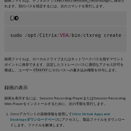
録画ファイルは、デフォルトで
/var/xdl/session_recordings
に保存さ
れます。別のパスを指定するには、次のコマンドを実行します。
sudo 
/
opt
/
Citrix
/
VDA
/
bin
/
ctxreg create 
-
k
録画ファイルは、ローカルドライブまたはネットワークパスを指すマウント
ポイントに保存できます。設定したストレージパスに適切なアクセス許可を
構成し、ユーザー
ctxsrvr
にそのパスへの書き込み権限を付与します。
録画の表示
録画を表示するには、Session Recording PlayerまたはSession Recording
Web Playerをインストールするために、次の手順を実行します。
Citrixアカウントの資格情報を使用して
Citrix Virtual Apps and
Desktopsダウンロードページ
にアクセスし、製品ファイルをダウンロー
ドします。ファイルを解凍します。