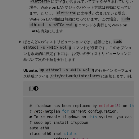
<letters>
に文字
g
が含まれていて文字
d
が含まれていない
場合、Wake on LANマジックパケット方式は有効になってい
ます。ただし、
<letters>
に文字
d
が含まれている場合、
Wake on LAN機能は無効になっています。この場合、
sudo
ethtool -s <NIC> wol g
コマンドを実行してWake on
LANを有効にします
ほとんどのディストリビューションでは、起動ごとに
sudo
ethtool -s <NIC> wol g
コマンドが必要です。このオプショ
ンを永続的に設定するには、お使いのディストリビューションに
基づいて次の手順を実行します
Ubuntu:
up ethtool -s <NIC> wol g
の行をインターフェイ
ス構成ファイル
/etc/network/interfaces
に追加します。例:
# ifupdown has been replaced by 
netplan
(
5
)
 on 
this
# 
/
etc
/
netplan 
for
 current configuration
.
# To re
-
enable ifupdown on 
this
 system
,
 you can ru
# sudo apt install ifupdown

auto eth0

iface eth0 inet 
static