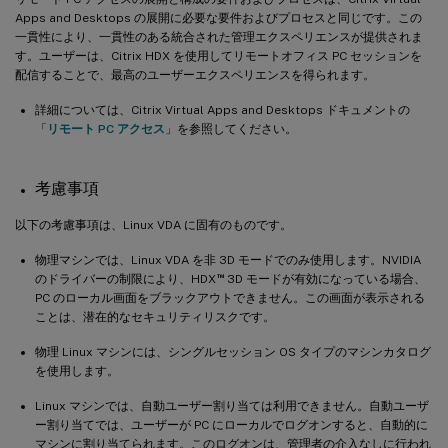
Apps and Desktops の展開に必要な要件およびプロセスと同じです。この
一貫性により、一貫性のある統合された管理エクスペリエンスが提供されま
す。ユーザーは、Citrix HDX を使用してリモートオフィス PC セッションを
配信することで、最高のユーザーエクスペリエンスを得られます。
詳細については、Citrix Virtual Apps and Desktops ドキュメントの
「
リモート PC アクセス
」を参照してください。
考慮事項
以下の考慮事項は、Linux VDA に固有のものです。
物理マシンでは、Linux VDA を非 3D モードでのみ使用します。NVIDIA
™
のドライバーの制限により、HDX
3D モードが有効になっている場合、
PC のローカル画面をブラックアウトできません。この画面が表示される
ことは、潜在的なセキュリティリスクです。
物理 Linux マシンには、シングルセッション OS タイプのマシンカタログ
を使用します。
Linux マシンでは、自動ユーザー割り当ては利用できません。自動ユーザ
ー割り当てでは、ユーザーが PC にローカルでログオンすると、自動的に
マシンに割り当てられます。このログオンは、管理者の介入なしに行われ