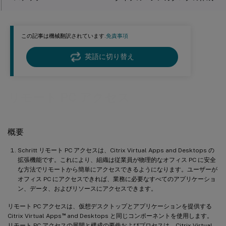
ステップ 3 - マシンカタログ内の PC をアクセス要求ユーザーが利
用できるようにするデリバリーグループの作成
この記事は機械翻訳されています.
免責事項
Wake on LAN機能
英語に切り替え
システム要件
設計上の考慮事項
リモート PC アクセス
運用上の考慮事項
その他のリソース
概要
Schritt リモート PC アクセスは、Citrix Virtual Apps and Desktops の
拡張機能です。これにより、組織は従業員が物理的なオフィス PC に安全
な方法でリモートから簡単にアクセスできるようになります。ユーザーが
オフィス PC にアクセスできれば、業務に必要なすべてのアプリケーショ
ン、データ、およびリソースにアクセスできます。
リモート PC アクセスは、仮想デスクトップとアプリケーションを提供する
™
Citrix Virtual Apps
and Desktops と同じコンポーネントを使用します。
リモート PC アクセスの展開と構成の要件およびプロセスは、Citrix Virtual