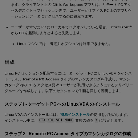
ます。クライアント上の Citrix Workspace アプリは、リモート PC アク
セスデスクトップセッション内で、ユーザーがオフィス PC 上のアプリケ
ーションとデータにアクセスするのに役立ちます。
™
ユーザーがすでに PC にローカルでログオンしている場合、StoreFront
から PC を起動しようとすると失敗します。
Linux マシンでは、省電力オプションは利用できません。
構成
Linux PC セッションを配信するには、ターゲット PC に Linux VDA をインス
トールし、
Remote PC Access
タイプのマシンカタログを作成し、マシン
カタログ内の PC をアクセス要求ユーザーが利用できるようにするデリバリー
グループを作成します。以下のセクションで手順を詳しく説明します。
ステップ 1 - ターゲット PC への Linux VDA のインストール
Linux VDA のインストールには、
簡易インストール
の使用をお勧めします。
インストール中に、
CTX_XDL_VDI_MODE
変数の値を
Y
に設定します。
ステップ 2 - Remote PC Access タイプのマシンカタログの作成