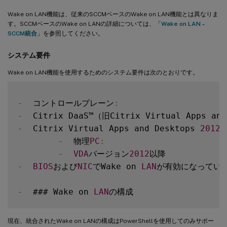
Wake on LAN機能は、従来のSCCMベースのWake on LAN機能とは異なりま
す。SCCMベースのWake on LANの詳細については、「
Wake on LAN –
SCCM統合
」を参照してください。
システム要件
Wake on LAN機能を使用するためのシステム要件は次のとおりです。
-
  コントロールプレーン
:
-
-
  Citrix Virtual Apps and Desktops 
2012
以
-
  物理
PC
:
-
VDA
バージョン
2012
-
BIOS
および
NIC
でWake on 
LAN
が有効になっている
-
  ### Wake on 
LAN
現在、統合されたWake on LANの構成はPowerShellを使用してのみサポー