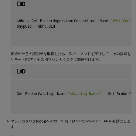
-
  Start
-
Sleep 
-
s 
5
-
  $bhc 
=
 Get
-
BrokerHypervisorConnection 
-
HypHypervisorC
}
$bhc 
=
 Get
-
BrokerHypervisorConnection 
-
Name 
"<WoL Connec
$hypUid 
=
 $bhc
.
Uid

接続の一意の識別子を取得したら、次のコマンドを実行して、その接続を
リモートPCアクセス用マシンカタログに関連付けます。
Get
-
BrokerCatalog 
-
Name 
"<Catalog Name>"
|
 Set
-
BrokerCat
マシンカタログ内の各VMのBIOSおよびNICでWake on LANを有効にしま
す