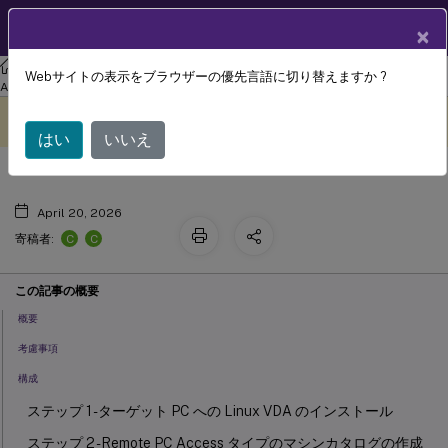
製品ドキュメン
JA
×
ト
リナックス バーチャル デリバリー エージェント
Linux Virtual Delivery
Webサイトの表示をブラウザーの優先言語に切り替えますか ?
リモート PC アクセス
Agent 2402 LTSR
このコンテンツは動的に機械
フィードバックを提供する
翻訳されています。
はい
いいえ
April 20, 2026
C
C
寄稿者:
この記事の概要
概要
考慮事項
構成
ステップ 1 - ターゲット PC への Linux VDA のインストール
ステップ 2 - Remote PC Access タイプのマシンカタログの作成