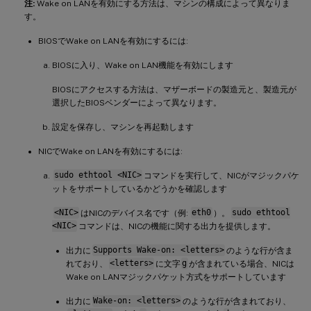
注:
Wake on LANを有効にする方法は、マシンの構成によって異なりま
す。
BIOSでWake on LANを有効にするには:
BIOSに入り、Wake on LAN機能を有効にします
BIOSにアクセスする方法は、マザーボードの製造元と、製造元が
選択したBIOSベンダーによって異なります。
設定を保存し、マシンを再起動します
NICでWake on LANを有効にするには:
sudo ethtool <NIC>
コマンドを実行して、NICがマジックパケ
ットをサポートしているかどうかを確認します
<NIC>
はNICのデバイス名です（例:
eth0
）。
sudo ethtool
<NIC>
コマンドは、NICの機能に関する出力を提供します。
出力に
Supports Wake-on: <letters>
のような行が含ま
れており、
<letters>
に文字
g
が含まれている場合、NICは
Wake on LANマジックパケット方式をサポートしています
出力に
Wake-on: <letters>
のような行が含まれており、