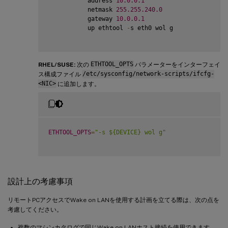
           address 
10.0
.0
.1
           netmask 
255.255
.240
.0
           gateway 
10.0
.0
.1
           up ethtool 
-
s eth0 wol g

RHEL/SUSE:
次の
ETHTOOL_OPTS
パラメーターをインターフェイ
ス構成ファイル
/etc/sysconfig/network-scripts/ifcfg-
<NIC>
に追加します。
ETHTOOL_OPTS
=
"-s ${DEVICE} wol g"
設計上の考慮事項
リモートPCアクセスでWake on LANを使用する計画を立てる際は、次の点を
考慮してください。
複数のマシンカタログで同じWake on LANホスト接続を使用できます