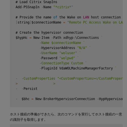
# Load Citrix SnapIns

Add
-
PSSnapIn 
-
Name 
"*citrix*"
# Provide the name 
of
 the Wake on 
LAN
[
string
]
$connectionName 
=
"Remote PC Access Wake on LAN"
# Create the hypervisor connection

$hypHc 
=
 New
-
Item 
-
Path xdhyp
:
\Connections 
`
            -Name $connectionName 
`
-
HypervisorAddress 
"N/A"
`
            -UserName "woluser" 
`
-
Password 
"wolpwd"
`
            -ConnectionType Custom 
`
-
PluginId VdaWOLMachineManagerFactory 
`
-  -CustomProperties "<CustomProperties></CustomProperti
>
>
-
-
Persist

-
  $bhc 
=
 New
-
BrokerHypervisorConnection 
-
HypHypervisorC
## Wait 
for
 the connection to be ready before trying to u
ホスト接続の準備ができたら、次のコマンドを実行してホスト接続の一意
while
(
-
not $bhc
.
IsReady
)
の識別子を取得します。
{