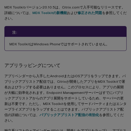
MDX Toolkitバージョン20.10.5は、Citrix.comで入手可能なリリースです。
詳細については、
MDX Toolkitの新機能
および
修正された問題
を参照してくだ
さい。
注:
MDX ToolkitはWindows Phoneではサポートされていません。
アプリラッピングについて
アプリベンダーから入手したAndroidまたはiOSアプリをラップできます。パ
ブリックアプリストア配信では、Citrixが開発したアプリをMDX Toolkitで署
名およびラップする必要はありません。このプロセスにより、アプリの展開
が大幅に効率化されます。Endpoint Managementサーバーはすでにパブリ
ックアプリストアからのアプリ展開をサポートしているため、サーバーの更
新は不要です。ただし、MDX Toolkitを使用してサードパーティまたはエンタ
ープライズアプリをラップすることはできます。パブリックアプリストア配
信の詳細については、
パブリックアプリストア配信の有効化
を参照してくだ
さい。
独立系ソフトウェアベンダー (ISV) は、開発したアプリをラップし、アプリス