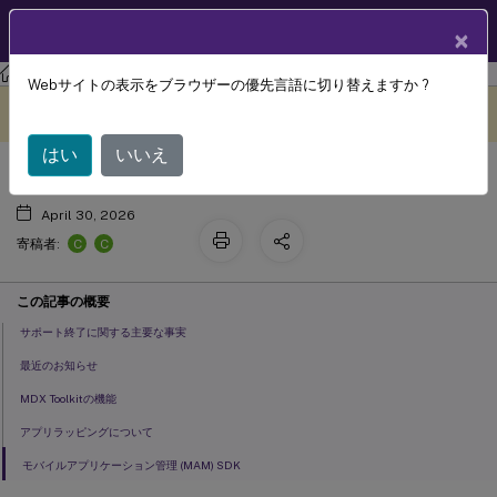
製品ドキュメン
JA
×
ト
MAM SDK
Webサイトの表示をブラウザーの優先言語に切り替えますか ?
レガシーMDX Toolkitについて
このコンテンツは動的に機械
フィードバックを提供する
翻訳されています。
はい
いいえ
April 30, 2026
C
C
寄稿者:
この記事の概要
サポート終了に関する主要な事実
最近のお知らせ
MDX Toolkitの機能
アプリラッピングについて
モバイルアプリケーション管理 (MAM) SDK