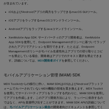
が含まれています。
iOSおよびAndroidアプリの両方をラップできるmacOS GUIツール。
iOSアプリをラップするmacOSコマンドラインツール。
AndroidアプリをラップするJavaコマンドラインツール。
XenMobile App SDK: サードパーティのアプリ開発者は、XenMobile
App SDKを使用して、Endpoint Managementポリシーに基づいてラップ
されたアプリでアクションを実行できます。たとえば、Endpoint
Managementポリシーがモバイル生産性向上アプリでの切り取りとコピ
ーを禁止している場合、開発者はアプリでのテキスト選択を禁止できま
す。詳細については、
MDX開発者ガイド
を参照してください。
モバイルアプリケーション管理 (MAM) SDK
MDX Toolkitからの移行に伴い、MAM SDKはiOSおよびAndroidプラットフ
ォームでカバーされていないMDX機能の領域を置き換えます。MDX Toolkit
を使用してサードパーティアプリをラップする代わりに、MAM SDKを使用し
てアプリを作成します。このアプリ開発方法により、ラッパーに依存するの
ではなく、APIを直接呼び出すことができます。MAM SDK APIの詳細について
は、
モバイルアプリケーション統合
の開発者向けドキュメントを参照してく