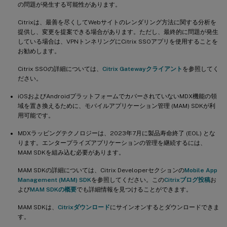
の問題が発生する可能性があります。
Citrixは、最善を尽くしてWebサイトのレンダリング方法に関する分析を
提供し、変更を提案できる場合があります。ただし、最終的に問題が発生
している場合は、VPNトンネリングにCitrix SSOアプリを使用することを
お勧めします。
Citrix SSOの詳細については、
Citrix Gatewayクライアント
を参照してく
ださい。
iOSおよびAndroidプラットフォームでカバーされていないMDX機能の領
域を置き換えるために、モバイルアプリケーション管理 (MAM) SDKが利
用可能です。
MDXラッピングテクノロジーは、2023年7月に製品寿命終了 (EOL) とな
ります。エンタープライズアプリケーションの管理を継続するには、
MAM SDKを組み込む必要があります。
MAM SDKの詳細については、Citrix Developerセクションの
Mobile App
Management (MAM) SDK
を参照してください。この
Citrixブログ投稿
お
よび
MAM SDKの概要
でも詳細情報を見つけることができます。
MAM SDKは、
Citrixダウンロード
にサインオンするとダウンロードできま
す。