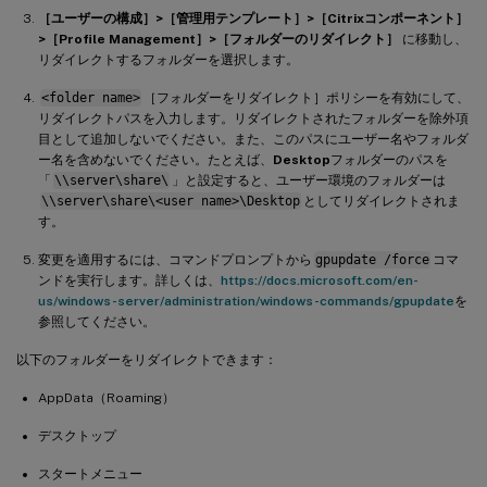
［ユーザーの構成］>［管理用テンプレート］>［Citrixコンポーネント］
>［Profile Management］>［フォルダーのリダイレクト］
に移動し、
リダイレクトするフォルダーを選択します。
<folder name>
［フォルダーをリダイレクト］ポリシーを有効にして、
リダイレクトパスを入力します。リダイレクトされたフォルダーを除外項
目として追加しないでください。また、このパスにユーザー名やフォルダ
ー名を含めないでください。たとえば、
Desktop
フォルダーのパスを
「
\\server\share\
」と設定すると、ユーザー環境のフォルダーは
\\server\share\<user name>\Desktop
としてリダイレクトされま
す。
変更を適用するには、コマンドプロンプトから
gpupdate /force
コマ
ンドを実行します。詳しくは、
https://docs.microsoft.com/en-
us/windows-server/administration/windows-commands/gpupdate
を
参照してください。
以下のフォルダーをリダイレクトできます：
AppData（Roaming）
デスクトップ
スタートメニュー