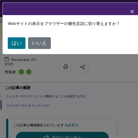
製品ドキュメン
JA
×
ト
Profile Management
Profile Management 2103
Webサイトの表示をブラウザーの優先言語に切り替えますか ?
フォルダーのリダイレクトの構成
このコンテンツは動的に機械
フィードバックを提供する
翻訳されています。
はい
いいえ
November 27,
2021
C
C
寄稿者:
この記事の概要
フォルダーのリダイレクトが機能することを確認する方法
フォルダーのリダイレクトログ
この記事は機械翻訳されています.
免責事項
英語に切り替え