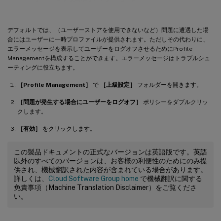
デフォルトでは、（ユーザーストアを使用できないなど）問題に遭遇した場
合にはユーザーに一時プロファイルが提供されます。ただしその代わりに、
エラーメッセージを表示してユーザーをログオフさせるためにProfile
Managementを構成することができます。エラーメッセージはトラブルシュ
ーティングに役立ちます。
［Profile Management］
で
［上級設定］
フォルダーを開きます。
［問題が発生する場合にユーザーをログオフ］
ポリシーをダブルクリッ
クします。
［有効］
をクリックします。
この製品ドキュメントの正式なバージョンは英語版です。英語
以外のすべてのバージョンは、お客様の利便性のためにのみ提
供され、機械翻訳された内容が含まれている場合があります。
詳しくは、
Cloud Software Group home
で機械翻訳に関する
免責事項（Machine Translation Disclaimer）をご覧くださ
い。