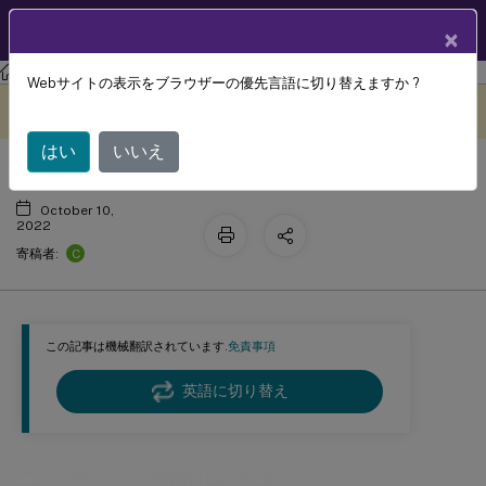
製品ドキュメン
JA
×
ト
Profile Management
Profile Management 2206
Webサイトの表示をブラウザーの優先言語に切り替えますか ?
ユーザーの強制ログオフ
このコンテンツは動的に機械
フィードバックを提供する
翻訳されています。
はい
いいえ
October 10,
2022
C
寄稿者:
この記事は機械翻訳されています.
免責事項
英語に切り替え
ユーザーの強制ログオフ