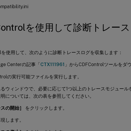
patibility.ini
Controlを使用して診断トレ
ntrolを使用して、次のように診断トレースログを収集します：
dge Centerの記事「
CTX111961
」からCDFControlツールを
ontrolの実行可能ファイルを実行します。
れるウィンドウで、必要に応じて1つ以上のトレースモジュール
説明については、次の表を参照してください。
ースの開始］
をクリックします。
再現します。