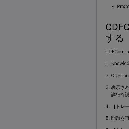
PmCom
CDF
する
CDFCo
Knowle
CDFC
表示さ
詳細な
［トレ
問題を