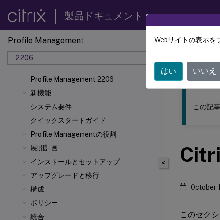
製品ドキュメント
Profile Management
Webサイトの表示を
このコンテン
2206
Profil
はい
いいえ
Profile Management 2206
新機能
この記事
システム要件
クイックスタートガイド
Profile Managementの役割
Ci
展開計画
インストールとセットアップ
<
アップグレードと移行
October 
構成
ポリシー
このセクシ
統合