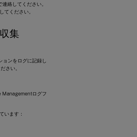
集
トまで連絡してください。
インス
してください。
トール
されて
いるソ
の収集
フトウ
ェアの
詳細の
収集
アクションをログに記録し
.iniファ
ください。
イルの
収集
CDFControl
ile Managementログフ
を使用して
診断トレー
スログを収
集する
ています：
その他
の情報
収集