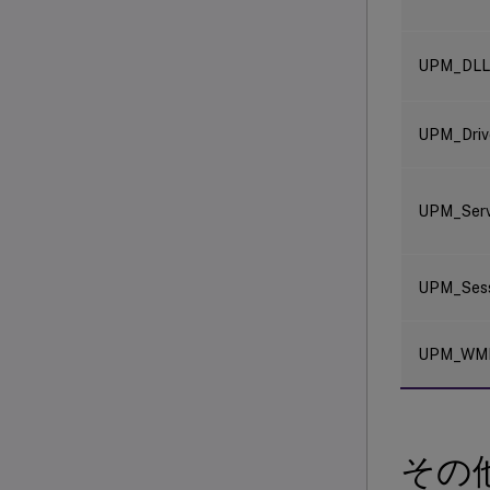
UPM_DLL
UPM_Driv
UPM_Serv
UPM_Sess
UPM_WM
その