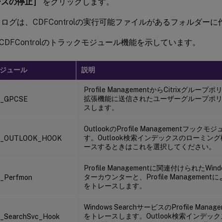
ースの停止］
をクリックします。
ログは、CDFControlの実行可能ファイルがあるフォルダー
CDFControlのトラックモジュール機能を示しています。
ジュール
説明
Profile ManagementからCitrixグ
拡張機能に送信されたユーザーグループポ
_GPCSE
スします。
OutlookのProfile Managementフ
す。Outlook検索インデックスのローミン
L_OUTLOOK_HOOK
ースするときはこれを選択してください。
Profile Managementに関連付けられたW
ターカウンターと、Profile Manageme
_Perfmon
をトレースします。
Windows SearchサービスのProfile Ma
をトレースします。Outlook検索インデッ
_SearchSvc_Hook