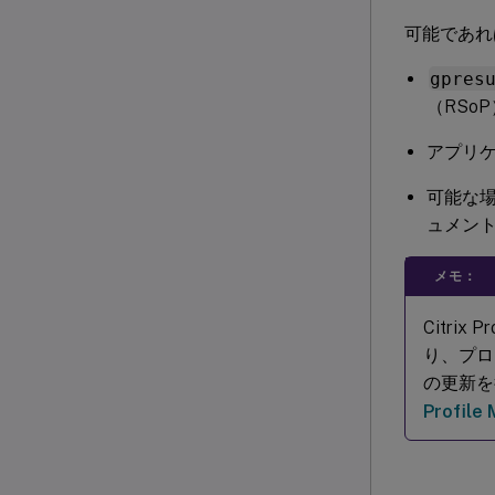
可能であれ
gpres
（RSo
アプリ
可能な
ュメン
メモ：
Citri
り、プロ
の更新を
Profil