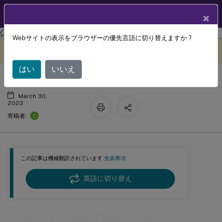
製品ドキュメン
JA
×
ト
Profile Management
Profile Management 2212
Webサイトの表示をブラウザーの優先言語に切り替えますか ?
プロファイルの競合の解決
このコンテンツは動的に機械
フィードバックを提供する
翻訳されています。
はい
いいえ
March 30,
2023
C
寄稿者:
この記事は機械翻訳されています.
免責事項
英語に切り替え
プロファイルの競合の解決