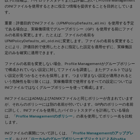
以下の情報は、パイロットスタディまたは評価においてProfile Management
のINIファイルを使用するときに役立つ情報を提供することを目的としていま
す。
重要：評価目的でINIファイル（UPMPolicyDefaults_all.ini）を使用する予定
である場合は、実稼働環境でグループポリシー（GP）を使用する前にファイ
ルの名前を変更します。たとえば、ファイルの名前を
UPMPolicyDefaults_all_old.iniに変更します。ファイルの名前を変更するこ
とにより、評価目的で使用したときに指定した設定を適用せずに、実稼働設
定のみを確実に適用できます。
ファイルの名前を変更しない場合、Profile Managementがグループポリシー
で構成されていない設定に対してファイルを調査し、またデフォルトではな
い設定が見つかるとそれを採用します。つまり望まない設定が適用されると
いう危険性を取り除くには、実稼働環境で使用するすべての設定については
INIファイルではなくグループポリシーを使って構成します。
INIファイルにはADMおよびADMXファイルと同じポリシーが含まれています
が、それらのポリシーには別の名前が付いています。GP内のポリシーの名前
に詳しく、INIファイルを使用したパイロットスタディを計画している場合
は、「
Profile Managementのポリシー
」の表を使用してポリシー名を比較
します。
INIファイルの展開について詳しくは、「
Profile Managementのアップグレ
ード
」および「
ローカルのグループポリシーオブジェクトによるProfile