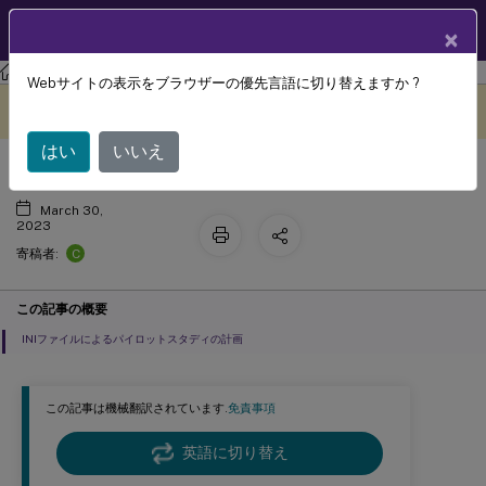
製品ドキュメン
JA
×
ト
Profile Management
Profile Management 2212
Webサイトの表示をブラウザーの優先言語に切り替えますか ?
展開計画
このコンテンツは動的に機械
フィードバックを提供する
翻訳されています。
はい
いいえ
March 30,
2023
C
寄稿者:
この記事の概要
INIファイルによるパイロットスタディの計画
この記事は機械翻訳されています.
免責事項
英語に切り替え