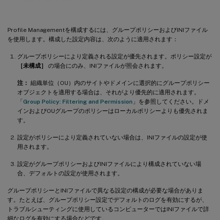
Profile Managementを構成するには、グループポリシーおよびINIファイル
を使用します。構成した設定内容は、次のように適用されます：
グループポリシーにより定義される設定が優先されます。ポリシー設定が
［未構成］
の場合にのみ、INIファイルが照会されます。
注：
組織単位（OU）内のサイトやドメインに選択的にグループポリシー
オブジェクトを適用する場合は、それがより優先的に適用されます。
「
Group Policy: Filtering and Permission
」を参照してください。ドメ
インおよびOUグループのポリシーはローカルポリシーよりも優先されま
す。
設定がポリシーにより定義されていない場合は、INIファイルの設定が使
用されます。
設定がグループポリシーおよびINIファイルにより構成されていない場
合、デフォルトの設定が使用されます。
グループポリシーとINIファイルで異なる設定の構成が必要な場合がありま
す。たとえば、グループポリシー設定でデフォルトのログを有効にするが、
トラブルシューティングに使用しているコンピューターではINIファイルで詳
細なログを有効にする場合などです。