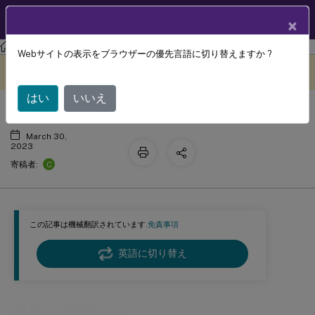
製品ドキュメン
JA
×
ト
Profile Management
Profile Management 2212
Webサイトの表示をブラウザーの優先言語に切り替えますか ?
構成の優先順位
このコンテンツは動的に機械
フィードバックを提供する
翻訳されています。
はい
いいえ
March 30,
2023
C
寄稿者:
この記事は機械翻訳されています.
免責事項
英語に切り替え
構成の優先順位