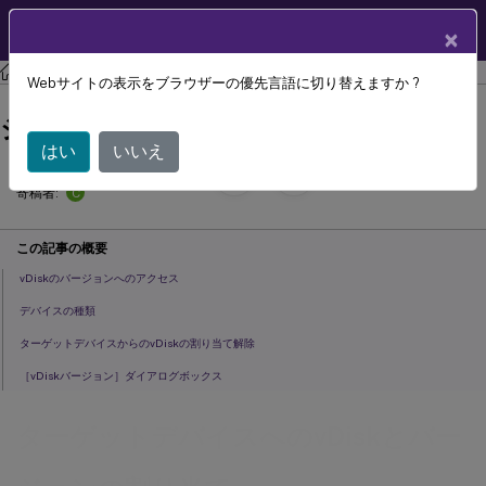
製品ドキュメン
JA
×
ト
Citrix Provisioning
Citrix Provisioning 2311
Webサイトの表示をブラウザーの優先言語に切り替えますか ?
ターゲットデバイスへのvDiskとバー
ジョンの割り当て
はい
いいえ
September 13,
2024
C
寄稿者:
この記事の概要
vDiskのバージョンへのアクセス
デバイスの種類
ターゲットデバイスからのvDiskの割り当て解除
［vDiskバージョン］ダイアログボックス
ターゲットデバイスへのvDiskとバー