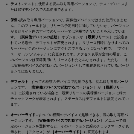
テスト
– テストに使用する読み取り専用バージョンで、テストデバイスま
たは保守デバイスでのみ使用できます。
保留
- 読み取り専用バージョンで、実稼働デバイスではまだ使用できませ
ん。このフィールドは、リリース予定日時に達していないか、バージョン
がまだサイト内のすべてのサーバーでは利用できないことを示していま
す。
［実稼働デバイスの起動］
オプションが
［最新リリース］
に設定さ
れている場合、デフォルトが変更されます。リリース日時になりすべての
サーバーがこのバージョンにアクセスできるようになった後で、［アクセ
ス］が
［デフォルト］
に変更されます。アクセス表示が空白の場合、こ
のバージョンは実稼働用にリリースされたとみなされます。ただし、これ
は実稼働デバイスの起動元のバージョンとして現在選択されているバージ
ョンではありません。
デフォルト
– すべての種類のデバイスで起動できる、読み取り専用バージ
ョンです。
［実稼働デバイスで起動するバージョン］
が
［最新リリー
ス］
に設定されている場合は、最新リリースの実稼働バージョンに緑の
チェックマークが表示されます。ステータスはデフォルトに設定されてい
ます。
オーバーライド
– すべての種類のデバイスで起動できる、読み取り専用バ
ージョンです。
［実稼働デバイスで起動するバージョン］
メニューで特
定のバージョンを選択すると、そのバージョンに緑のチェックマークが表
示され、［アクセス］が
［オーバーライド］
に変更されます。