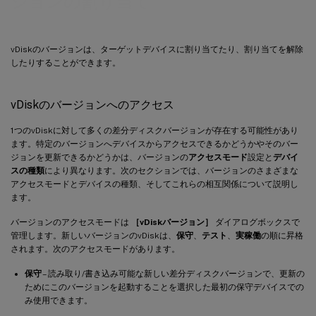
ジョンの割り当て
vDiskのバージョンは、ターゲットデバイスに割り当てたり、割り当てを解除
したりすることができます。
vDiskのバージョンへのアクセス
1つのvDiskに対して多くの差分ディスクバージョンが存在する可能性があり
ます。特定のバージョンへデバイスからアクセスできるかどうかやそのバー
ジョンを更新できるかどうかは、バージョンの
アクセスモード
設定と
デバイ
スの種類
により異なります。次のセクションでは、バージョンのさまざまな
アクセスモードとデバイスの種類、そしてこれらの相互関係について説明し
ます。
バージョンのアクセスモードは
［vDiskバージョン］
ダイアログボックスで
管理します。新しいバージョンのvDiskは、
保守
、
テスト
、
実稼働
の順に昇格
されます。次のアクセスモードがあります。
保守
– 読み取り/書き込み可能な新しい差分ディスクバージョンで、更新の
ためにこのバージョンを起動することを選択した最初の保守デバイスでの
み使用できます。