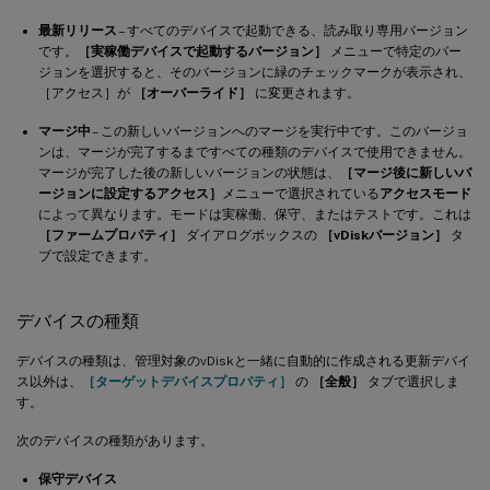
最新リリース
– すべてのデバイスで起動できる、読み取り専用バージョン
です。
［実稼働デバイスで起動するバージョン］
メニューで特定のバー
ジョンを選択すると、そのバージョンに緑のチェックマークが表示され、
［アクセス］が
［オーバーライド］
に変更されます。
マージ中
– この新しいバージョンへのマージを実行中です。このバージョ
ンは、マージが完了するまですべての種類のデバイスで使用できません。
マージが完了した後の新しいバージョンの状態は、
［マージ後に新しいバ
ージョンに設定するアクセス］
メニューで選択されている
アクセスモード
によって異なります。モードは実稼働、保守、またはテストです。これは
［ファームプロパティ］
ダイアログボックスの
［vDiskバージョン］
タ
ブで設定できます。
デバイスの種類
デバイスの種類は、管理対象のvDiskと一緒に自動的に作成される更新デバイ
ス以外は、
［ターゲットデバイスプロパティ］
の
［全般］
タブで選択しま
す。
次のデバイスの種類があります。
保守デバイス