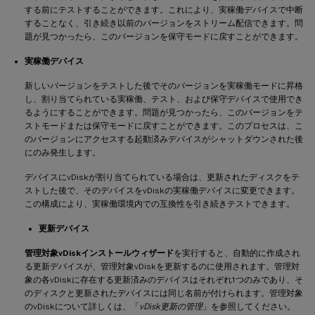
する前にテストすることができます。これにより、実稼働デバイスで中断
することなく、引き続き以前のバージョンをストリーム配信できます。問
題が見つかったら、このバージョンを保守モードに戻すことができます。
実稼働デバイス
新しいバージョンをテストした後でそのバージョンを実稼働モードに昇格
し、割り当てられている実稼働、テスト、および保守デバイスで使用でき
るようにすることができます。問題が見つかったら、このバージョンをテ
ストモードまたは保守モードに戻すことができます。このプロセスは、こ
のバージョンにアクセスする起動済みデバイスがシャットダウンされた後
にのみ発生します。
デバイスにvDiskが割り当てられている場合は、更新されたディスクをテ
ストした後で、そのデバイスをvDiskの実稼働デバイスに変更できます。
この構成により、実稼働環境内での互換性を引き続きテストできます。
更新デバイス
管理対象vDiskインストールウィザード
を実行すると、自動的に作成され
る更新デバイスが、管理対象vDiskを更新するのに使用されます。管理対
象の各vDiskに存在する更新済みのデバイスはそれぞれ1つのみであり、そ
のディスクと更新されたデバイスには同じ名前が付けられます。管理対象
のvDiskについて詳しくは、「
vDisk更新の管理
」を参照してください。