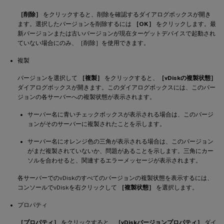
［削除］
をクリックすると、削除を確認するダイアログボックスが開き
ます。選択したバージョンを削除するには
［OK］
をクリックします。最
新バージョンまたは古いバージョンが現在ターゲットデバイスで起動され
ていない場合にのみ、［削除］を使用できます。
複製
バージョンを選択して
［複製］
をクリックすると、
［vDiskの複製状態］
ダイアログボックスが開きます。このダイアログボックスには、このバー
ジョンの各サーバーへの複製状態が表示されます。
サーバー名に青いチェックボックスが表示される場合は、このバージ
ョンがそのサーバーに複製されたことを示します。
サーバー名にオレンジ色の三角が表示される場合は、このバージョン
がまだ複製されていないか、問題があることを示します。三角にカー
ソルを合わせると、関連するエラーメッセージが表示されます。
各サーバーでのvDiskのすべてのバージョンの複製状態を表示するには、
コンソールでvDiskを右クリックして
［複製状態］
を選択します。
プロパティ
［プロパティ］
をクリックすると、
［vDiskバージョンプロパティ］
ダイ