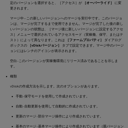
定のバージョンを選択すると、［アクセス］が
［オーバーライド］
に変
更されます。
マージ中 – この新しいバージョンへのマージを実行中です。このバージョ
ンは、マージが完了するまで使用できません。マージが完了した後の新し
いバージョンの状態は、［マージ後に新しいバージョンに設定するアクセ
ス］メニューで選択されているアクセスモード（実稼働、保守、またはテ
スト）によって異なります。これは
［ファームプロパティ］
ダイアログ
ボックスの
［vDiskバージョン］
タブで設定できます。マージ中のバージ
ョンにはレンチのアイコンが表示されます。
空白 - このバージョンが実稼働環境にリリース済みであることを示しま
す。
種類
vDiskの作成方法を示します。次のオプションがあります。
手動 - 保守モードを使用して作成されています。
自動 - 自動更新を使用して自動的に作成されています。
更新のマージ - 部分マージ操作により作成されています。
基本のマージ - 基本マージ操作により作成されています（親バージョン