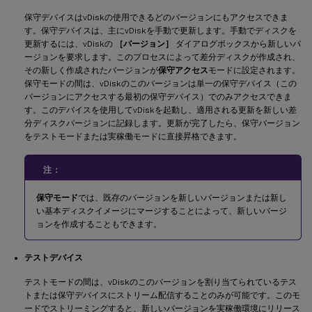
保守デバイスはvDiskの使用できるどのバージョンにもアクセスできま
す。保守デバイスは、主にvDiskを手動で更新します。手動でディスクを
更新するには、vDiskの
［バージョン］
ダイアログボックスから新しいバ
ージョンを要求します。このプロセスによって差分ディスクが作成され、
その新しく作成されたバージョンが
保守アクセス
モードに設定されます。
保守モードの間は、vDiskのこのバージョンは単一の保守デバイス（この
バージョンにアクセスする最初の保守デバイス）でのみアクセスできま
す。このデバイスを使用してvDiskを起動し、適用される更新を新しい差
分ディスクバージョンに記録します。更新が完了したら、保守バージョン
をテストモードまたは実稼働モードに直接昇格できます。
注：
保守モード
では、既存のバージョンを新しいバージョンまたは新し
い基本ディスクイメージにマージすることによって、新しいバージ
ョンを作成することもできます。
テストデバイス
テストモードの間は、vDiskのこのバージョンを割り当てられているテス
トまたは保守デバイスにストリーム配信することのみが可能です。このモ
ードでストリーミングすると、新しいバージョンを実稼働環境にリリース