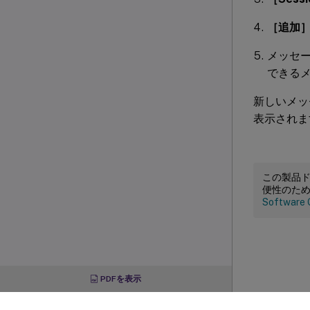
［追加
メッセ
できるメ
新しいメッ
表示されま
この製品
便性のた
Software 
PDFを表示