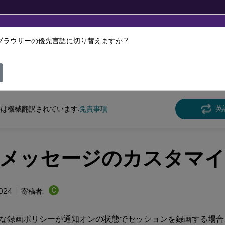
ブラウザーの優先言語に切り替えますか ?
ツは動的に機械翻訳されています。
フィ
n Recording
Session Recording 2204
英
は機械翻訳されています.
免責事項
メッセージのカスタマ
C
2024
寄稿者:
な録画ポリシーが通知オンの状態でセッションを録画する場合