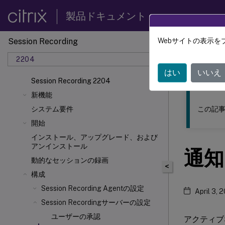
製品ドキュメント
Session Recording
Webサイトの表示を
このコンテン
2204
Sessio
はい
いいえ
Session Recording 2204
新機能
この記事
システム要件
開始
インストール、アップグレード、および
アンインストール
通知
動的なセッションの録画
<
構成
Session Recording Agentの設定
April 3, 
Session Recordingサーバーの設定
ユーザーの承認
アクティブ