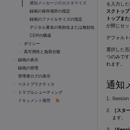
通知メッセージのカスタマイズ
を入力した
スクトップ
録画の保存場所の指定
トップまた
録画のファイルサイズの指定
が閉じセッ
デジタル署名の有効化または無効化
CEIPの構成
デフォルト
ポリシー
選択した言
高可用性と負荷分散
つのみです
録画の表示
れます。
録画の管理
管理者ログの表示
通知
ベストプラクティス
トラブルシューティング
Sess
ドキュメント履歴
［スタ
ます。
［Sess