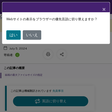
製品ドキュメン
JA
×
ト
Session Recording
Session Recording 2204
Webサイトの表示をブラウザーの優先言語に切り替えますか ?
録画のファイルサイズの指定
このコンテンツは動的に機械
フィードバックを提供する
翻訳されています。
はい
いいえ
July 5, 2024
C
寄稿者:
この記事の概要
録画の最大ファイルサイズの指定
この記事は機械翻訳されています.
免責事項
英語に切り替え