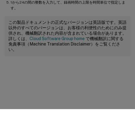
1から24の間の整数を入力して、録画時間の上限を時間単位で指定しま
す。
この製品ドキュメントの正式なバージョンは英語版です。英語
以外のすべてのバージョンは、お客様の利便性のためにのみ提
供され、機械翻訳された内容が含まれている場合があります。
詳しくは、
Cloud Software Group home
で機械翻訳に関する
免責事項（Machine Translation Disclaimer）をご覧くださ
い。