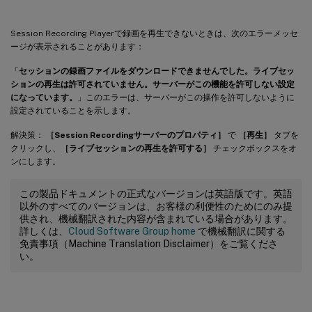
Session Recording Playerで録画を再生できないときは、次のエラーメッセ
ージが表示されることがあります：
「
セッションの録画ファイルをダウンロードできませんでした。ライブセッ
ションの再生は許可されていません。サーバーがこの機能を許可しない設定
になっています。
」このエラーは、サーバーがこの操作を許可しないように
設定されていることを示します。
解決策：
［Session Recordingサーバーのプロパティ］
で
［再生］
タブを
クリックし、
［ライブセッションの再生を許可する］
チェックボックスをオ
ンにします。
この製品ドキュメントの正式なバージョンは英語版です。英語
以外のすべてのバージョンは、お客様の利便性のためにのみ提
供され、機械翻訳された内容が含まれている場合があります。
詳しくは、
Cloud Software Group home
で機械翻訳に関する
免責事項（Machine Translation Disclaimer）をご覧くださ
い。