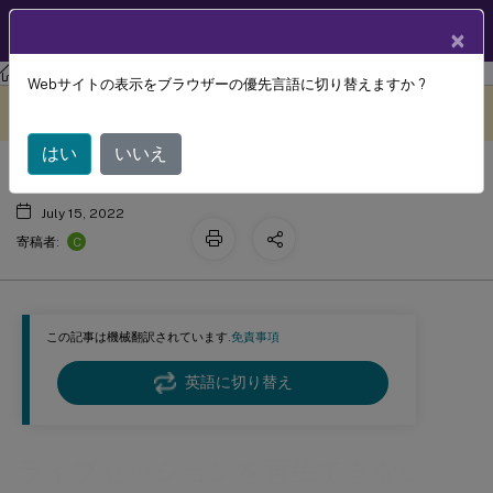
製品ドキュメン
JA
×
ト
Session Recording
Session Recording 2204
Webサイトの表示をブラウザーの優先言語に切り替えますか ?
ライブセッションを再生できない
このコンテンツは動的に機械
フィードバックを提供する
翻訳されています。
はい
いいえ
July 15, 2022
C
寄稿者:
この記事は機械翻訳されています.
免責事項
英語に切り替え
ライブセッションを再生できない