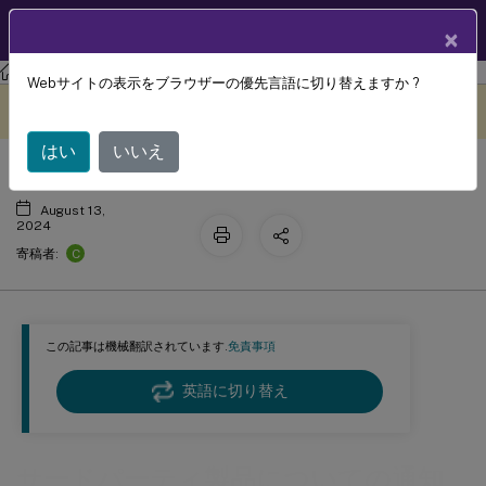
製品ドキュメン
JA
×
ト
Session Recording
Session Recording 2311
Webサイトの表示をブラウザーの優先言語に切り替えますか ?
サードパーティ製品についての通知
このコンテンツは動的に機械
フィードバックを提供する
翻訳されています。
はい
いいえ
August 13,
2024
C
寄稿者:
この記事は機械翻訳されています.
免責事項
英語に切り替え
サードパーティ製品についての通知