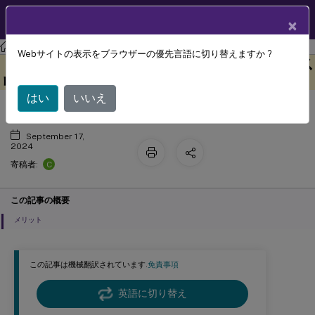
製品ドキュメン
JA
×
ト
Session Recording
Session Recording 2402 LTSR
Webサイトの表示をブラウザーの優先言語に切り替えますか ?
Session Recording 2402長期サービス
このコンテンツは動的に機械
フィードバックを提供する
翻訳されています。
リリース（LTSR）
はい
いいえ
September 17,
2024
C
寄稿者:
この記事の概要
メリット
この記事は機械翻訳されています.
免責事項
英語に切り替え