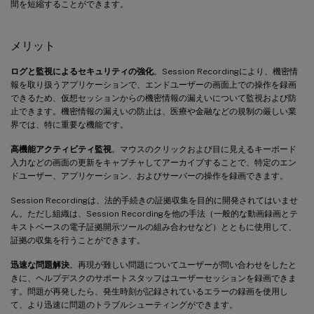
間を短縮することができます。
メリット
ログと監視によるセキュリティの強化
。Session Recordingにより、機密情
報を取り扱うアプリケーションで、エンドユーザーの画面上での操作を録画
できるため、仮想セッションからの機密情報の漏えいについて監視および防
止できます。機密情報の漏えいの防止は、医療や金融などの規制の厳しい業
界では、特に重要な機能です。
高機能アクティビティ監視
。マウスのクリックおよび目に見えるキーボード
入力などの画面の更新をキャプチャしてアーカイブすることで、特定のエン
ドユーザー、アプリケーション、およびサーバーの操作を録画できます。
Session Recordingは、法的手続きの証拠収集を目的に開発されてはいませ
ん。ただし組織は、Session Recordingを他の手法（一般的な動画録画とテ
キストベースの電子証拠開示ツールの組み合わせなど）とともに使用して、
証拠の収集を行うことができます。
迅速な問題解決
。再現が難しい問題についてユーザーが問い合わせをしたと
きに、ヘルプデスクのサポートスタッフはユーザーセッションを録画できま
す。問題が再発したら、発生時刻が記録されているエラーの録画を使用し
て、より迅速に問題のトラブルシューティングができます。