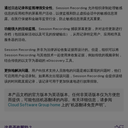
通过日志记录和监视增强安全性
。Session Recording 允许组织录制处理敏感
信息的应用程序的屏幕用户活动，以便监视和防止虚拟会话中的敏感信息泄
露。在医疗保健和金融等监管行业，防止敏感信息泄露尤其重要。
功能强大的活动监视
。Session Recording 捕获屏幕更新，并对这些更新进行
存档（包括鼠标活动以及可见的按键输出），从而记录特定用户、应用程序及
服务器的活动。
Session Recording 并非为法律诉讼收集证据而设计的。但是，组织可以将
Session Recording 与其他技术一起使用来收集证据，例如传统的视频录制，
结合传统的以文字为基础的 eDiscovery 工具。
更快地解决问题
。用户向技术支持人员致电的问题是难以重现的问题时，他们
可启用用户会话录制。如果再次出现该问题，Session Recording 会提供该错
误的时间戳直观记录，该记录可用于更加快速地进行故障排除。
本产品文档的官方版本为英语版本。任何非英语版本仅为方便您
而提供，可能包括机器翻译的内容。有关详细信息，请参阅
Cloud Software Group home
上的“机器翻译免责声明”。
这是否有帮助？