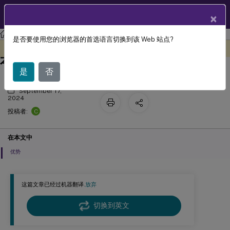
ZH
产品文档
×
Session Recording
Session Recording 2402 LTSR
是否要使用您的浏览器的首选语言切换到该 Web 站点?
Session Recording 2402 长期服务版
此内容已经过机器动态翻译。
在此处提供反馈
本 (LTSR)
是
否
September 17,
2024
C
投稿者:
在本文中
优势
这篇文章已经过机器翻译.
放弃
切换到英文