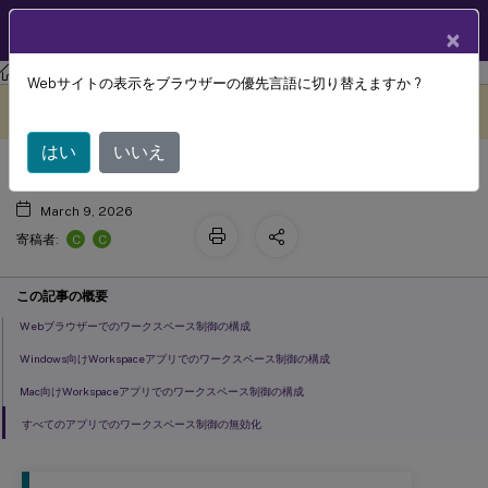
製品ドキュメン
JA
×
ト
ストアフロント
StoreFront
2203
Webサイトの表示をブラウザーの優先言語に切り替えますか ?
ワークスペース制御
このコンテンツは動的に機械
フィードバックを提供する
翻訳されています。
はい
いいえ
March 9, 2026
C
C
寄稿者:
この記事の概要
Webブラウザーでのワークスペース制御の構成
Windows向けWorkspaceアプリでのワークスペース制御の構成
Mac向けWorkspaceアプリでのワークスペース制御の構成
すべてのアプリでのワークスペース制御の無効化