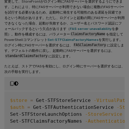
変更して、StoreFrontがログイン時にFASサーバーを選択するようにできま
す。これにより、特にFASサーバーが利用できない場合に複数のFASサーバー
を試行する必要があるため、起動時に発生する可能性のある遅延を回避でき
るという利点があります。ただし、ログインと起動の間にFASサーバーが利用
できなくなった場合、起動が失敗するか、ユーザー名とパスワード認証にフ
ォールバックするという欠点があります（
FAS server unavailability
を参
照）。動作を構成するには、パラメーター
ClaimsFactoryName
を指定して
PowerShellコマンドレット
Set-STFClaimsFactoryNames
を実行します。
ログイン時にFASサーバーを選択するには、
FASClaimsFactory
に設定しま
す。デフォルトの動作に戻し、起動時にFASサーバーを選択するには、
standardClaimsFactory
に設定します。
たとえば、ストアでFASを有効にし、ログイン時にサーバーを選択するには、
次の手順を実行します。
$store
=
 Get-STFStoreService 
-VirtualPath
$auth
=
 Get-STFAuthenticationService 
-Sto
Set-STFStoreLaunchOptions 
-StoreService
$
Set-STFClaimsFactoryNames 
-Authentication