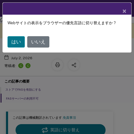
製品ドキュメン
JA
×
ト
ストアフロント
StoreFront
2402
Webサイトの表示をブラウザーの優先言語に切り替えますか ?
フェデレーション認証サービス構成
このコンテンツは動的に機械
フィードバックを提供する
翻訳されています。
はい
いいえ
July 2, 2026
C
C
寄稿者:
この記事の概要
ストアでFASを有効にする
FASサーバーの利用不可
この記事は機械翻訳されています.
免責事項
英語に切り替え