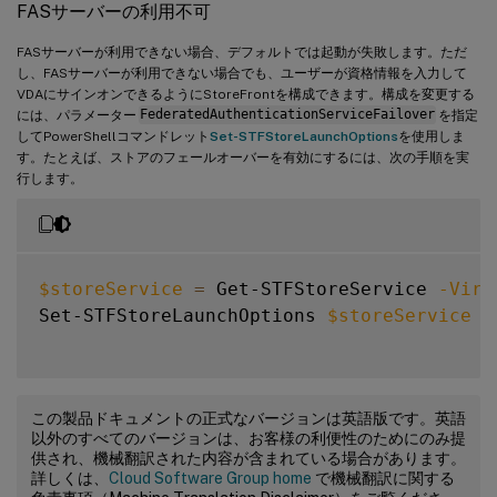
FASサーバーの利用不可
FASサーバーが利用できない場合、デフォルトでは起動が失敗します。ただ
し、FASサーバーが利用できない場合でも、ユーザーが資格情報を入力して
VDAにサインオンできるようにStoreFrontを構成できます。構成を変更する
には、パラメーター
FederatedAuthenticationServiceFailover
を指定
してPowerShellコマンドレット
Set-STFStoreLaunchOptions
を使用しま
す。たとえば、ストアのフェールオーバーを有効にするには、次の手順を実
行します。
$storeService
=
 Get-STFStoreService 
-Virt
Set-STFStoreLaunchOptions 
$storeService
-
この製品ドキュメントの正式なバージョンは英語版です。英語
以外のすべてのバージョンは、お客様の利便性のためにのみ提
供され、機械翻訳された内容が含まれている場合があります。
詳しくは、
Cloud Software Group home
で機械翻訳に関する