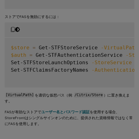
ストアでFASを無効にするには：
$store
=
 Get-STFStoreService 
-VirtualPath
$auth
=
 Get-STFAuthenticationService 
-Sto
Set-STFStoreLaunchOptions 
-StoreService
$
Set-STFClaimsFactoryNames 
-Authentication
[VirtualPath]
を適切な仮想パス（例:
/Citrix/Store
）に置き換えま
す。
FASが有効なストアで
ユーザー名とパスワード認証
を使用する場合、
StoreFrontはシングルサインオンのために、提供された資格情報ではなく常
にFASを使用します。