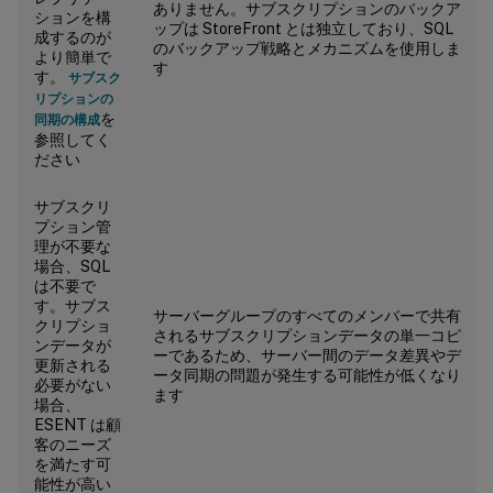
ありません。サブスクリプションのバックア
ションを構
ップは StoreFront とは独立しており、SQL
成するのが
のバックアップ戦略とメカニズムを使用しま
より簡単で
す
す。
サブスク
リプションの
を
同期の構成
参照してく
ださい
サブスクリ
プション管
理が不要な
場合、SQL
は不要で
す。サブス
サーバーグループのすべてのメンバーで共有
クリプショ
されるサブスクリプションデータの単一コピ
ンデータが
ーであるため、サーバー間のデータ差異やデ
更新される
ータ同期の問題が発生する可能性が低くなり
必要がない
ます
場合、
ESENT は顧
客のニーズ
を満たす可
能性が高い