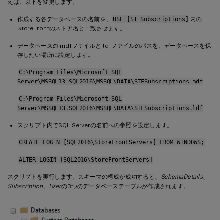
えば、以下を変更します。
    $Group 
=
[
ADSI
]
"WinNT://$env:Computer
    $Computer 
=
[
ADSI
]
"WinNT://$Domain/$S
作成する各データベースの名前を、
USE [STFSubscriptions]
内の
    $Group
.
Add
(
$Computer
.
Path
)
StoreFrontのストア名と一致させます。
}
データベースの.mdfファイルと.ldfファイルのパスを、データベースを保
Write
-
Host 
"$StoreFrontServers added to $
存したい場所に設定します。
}
C:\Program Files\Microsoft SQL
Add
-
RemoteSTFMachineAccounts 
-
Domain 
"exa
Server\MSSQL13.SQL2016\MSSQL\DATA\STFSubscriptions.mdf
C:\Program Files\Microsoft SQL
Server\MSSQL13.SQL2016\MSSQL\DATA\STFSubscriptions.ldf
スクリプト内でSQL Serverの名前への参照を設定します。
CREATE LOGIN [SQL2016\StoreFrontServers] FROM WINDOWS;
ALTER LOGIN [SQL2016\StoreFrontServers]
スクリプトを実行します。スキーマの構成が成功すると、
SchemaDetails
、
Subscription
、
User
の3つのデータベーステーブルが作成されます。