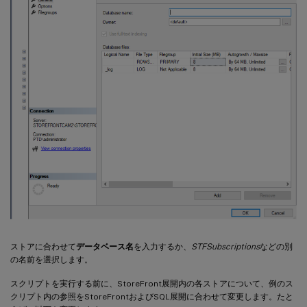
{
    Write
-
Host 
"$LocalGroupName already e
}
else
{
    Write
-
Host 
"Creating $LocalGroupName 
    # Create Local Security Group

    $Computer 
=
[
ADSI
]
"WinNT://$env:Compu
    $LocalGroup 
=
 $Computer
.
Create
(
"group
    $LocalGroup
.
setinfo
(
)
    $LocalGroup
.
description 
=
 $Description
    $Localgroup
.
SetInfo
(
)
Write
-
Host 
"$LocalGroupName local group c
}
Write
-
Host 
"Adding $StoreFrontServers to 
ストアに合わせて
データベース名
を入力するか、
STFSubscriptions
などの別
の名前を選択します。
foreach
(
$StoreFrontServer 
in
 $StoreFront
スクリプトを実行する前に、StoreFront展開内の各ストアについて、例のス
{
クリプト内の参照をStoreFrontおよびSQL展開に合わせて変更します。たと