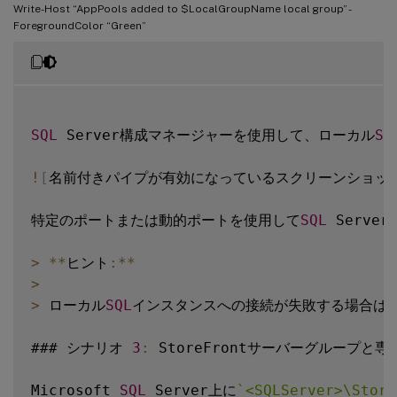
$LocalGroup
.
setinfo
(
)
Write-Host “AppPools added to $LocalGroupName local group” -
$LocalGroup
.
description 
=
 $Description

ForegroundColor “Green”
$Localgroup
.
SetInfo
(
)
Write
-
Host 
"$LocalGroupName local securit
}

$
Group
=
[
ADSI
]
"WinNT://$env:ComputerName
SQL
 Server構成マネージャーを使用して、ローカル
SQ
# Add IIS APPPOOL\DefaultAppPool
$objAccount 
=
 New
-
Object System
.
Security
.
!
[
名前付きパイプが有効になっているスクリーンショッ
$StrSID 
=
 $objAccount
.
Translate
(
[
System
.
S
$DefaultSID 
=
 $StrSID
.
Value
特定のポートまたは動的ポートを使用して
SQL
 Serv
$Account 
=
[
ADSI
]
"WinNT://$DefaultSID"
>
**
ヒント
:
**
$
Group
.
Add
(
$Account
.
Path
)
>
>
 ローカル
SQL
インスタンスへの接続が失敗する場合は、接
# Add IIS APPPOOL\Citrix Receiver for Web
$objAccount 
=
 New
-
Object System
.
Security
.
### シナリオ 
3
:
 StoreFrontサーバーグループと専用
$StrSID 
=
 $objAccount
.
Translate
(
[
System
.
S
$WebRSID 
=
 $StrSID
.
Value
Microsoft 
SQL
 Server上に
`
<SQLServer>\Store