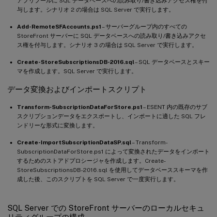
アプリプールに SQL データベースへの読み取り/書き込みアクセス権を付
与します。シナリオ 2 の場合は SQL Server で実行します。
Add-RemoteSFAccounts.ps1
– サーバーグループ内のすべての
StoreFront サーバーに SQL データベースへの読み取り/書き込みアクセ
ス権を付与します。シナリオ 3 の場合は SQL Server で実行します。
Create-StoreSubscriptionsDB-2016.sql
– SQL データベースとスキー
マを作成します。SQL Server で実行します。
データ変換およびインポートスクリプト
Transform-SubscriptionDataForStore.ps1
– ESENT 内の既存のサブ
スクリプションデータをエクスポートし、インポートに適した SQL フレ
ンドリーな形式に変換します。
Create-ImportSubscriptionDataSP.sql
– Transform-
SubscriptionDataForStore.ps1 によって変換されたデータをインポート
するためのストアドプロシージャを作成します。Create-
StoreSubscriptionsDB-2016.sql を使用してデータベーススキーマを作
成した後、このスクリプトを SQL Server で一度実行します。
SQL Server での StoreFront サーバーのローカルセキュ