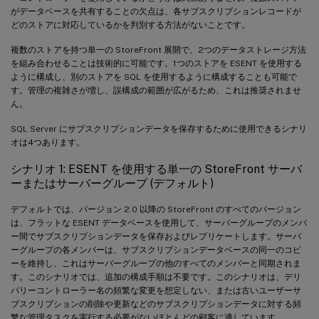
がデータベースを共有することの欠点は、各サブスクリプションレコードが
どのストアに対応しているかを判別する方法がないことです。
複数のストアを持つ単一の StoreFront 展開で、2つのデータストレージ方法
を組み合わせることは技術的に可能です。1つのストアを ESENT を使用する
ように構成し、別のストアを SQL を使用するように構成することも可能で
す。管理の複雑さが増し、誤構成の範囲が広がるため、これは推奨されませ
ん。
SQL Server にサブスクリプションデータを保存するために使用できるシナリ
オは4つあります。
シナリオ 1: ESENT を使用する単一の StoreFront サーバ
ーまたはサーバーグループ (デフォルト)
デフォルトでは、バージョン 2.0 以降の StoreFront のすべてのバージョン
は、フラットな ESENT データベースを使用して、サーバーグループのメンバ
ー間でサブスクリプションデータを保存およびレプリケートします。サーバ
ーグループの各メンバーは、サブスクリプションデータベースの同一のコピ
ーを維持し、これはサーバーグループの他のすべてのメンバーと同期されま
す。このシナリオでは、追加の構成手順は不要です。このシナリオは、デリ
バリーコントローラー名の頻繁な変更を想定しない、または古いユーザーサ
ブスクリプションの削除や更新などのサブスクリプションデータに対する頻
繁な管理タスクを実行する必要がないほとんどの顧客に適しています。