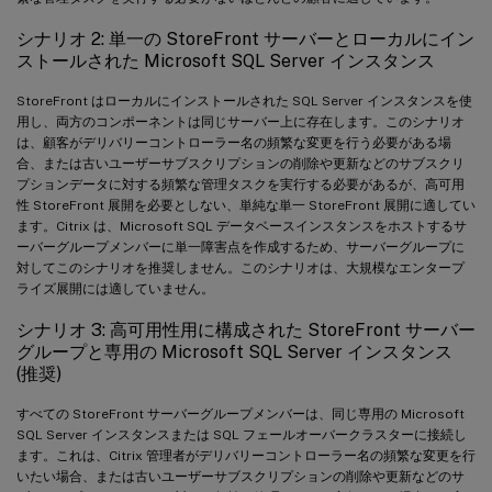
シナリオ 2: 単一の StoreFront サーバーとローカルにイン
ストールされた Microsoft SQL Server インスタンス
StoreFront はローカルにインストールされた SQL Server インスタンスを使
用し、両方のコンポーネントは同じサーバー上に存在します。このシナリオ
は、顧客がデリバリーコントローラー名の頻繁な変更を行う必要がある場
合、または古いユーザーサブスクリプションの削除や更新などのサブスクリ
プションデータに対する頻繁な管理タスクを実行する必要があるが、高可用
性 StoreFront 展開を必要としない、単純な単一 StoreFront 展開に適してい
ます。Citrix は、Microsoft SQL データベースインスタンスをホストするサ
ーバーグループメンバーに単一障害点を作成するため、サーバーグループに
対してこのシナリオを推奨しません。このシナリオは、大規模なエンタープ
ライズ展開には適していません。
シナリオ 3: 高可用性用に構成された StoreFront サーバー
グループと専用の Microsoft SQL Server インスタンス
(推奨)
すべての StoreFront サーバーグループメンバーは、同じ専用の Microsoft
SQL Server インスタンスまたは SQL フェールオーバークラスターに接続し
ます。これは、Citrix 管理者がデリバリーコントローラー名の頻繁な変更を行
いたい場合、または古いユーザーサブスクリプションの削除や更新などのサ