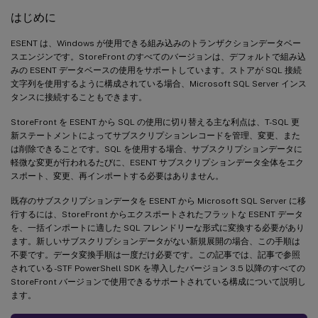
はじめに
ESENT は、Windows が使用できる組み込みのトランザクションデータベー
スエンジンです。StoreFront のすべてのバージョンは、デフォルトで組み込
みの ESENT データベースの使用をサポートしています。ストアが SQL 接続
文字列を使用するように構成されている場合、Microsoft SQL Server インス
タンスに接続することもできます。
StoreFront を ESENT から SQL の使用に切り替える主な利点は、T-SQL 更
新ステートメントによってサブスクリプションレコードを管理、変更、また
は削除できることです。SQL を使用する場合、サブスクリプションデータに
軽微な変更が行われるたびに、ESENT サブスクリプションデータ全体をエク
スポート、変更、再インポートする必要はありません。
既存のサブスクリプションデータを ESENT から Microsoft SQL Server に移
行するには、StoreFront からエクスポートされたフラットな ESENT データ
を、一括インポートに適した SQL フレンドリーな形式に変換する必要があり
ます。新しいサブスクリプションデータがない新規展開の場合、この手順は
不要です。データ変換手順は一度だけ必要です。この記事では、記事で参照
されている -STF PowerShell SDK を導入したバージョン 3.5 以降のすべての
StoreFront バージョンで使用できるサポートされている構成について説明し
ます。