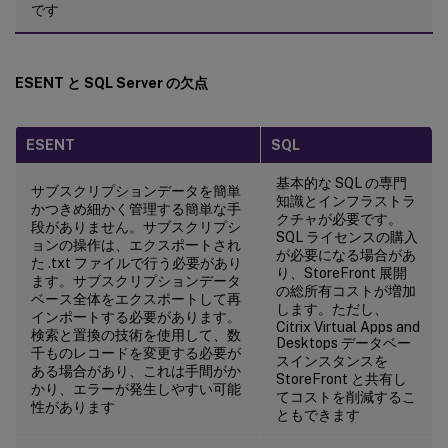
です
ESENT と SQL Server の欠点
ESENT
SQL
基本的な SQL の専門
サブスクリプションデータを簡単
知識とインフラストラ
かつきめ細かく管理する簡単な手
クチャが必要です。
段がありません。サブスクリプシ
SQL ライセンスの購入
ョンの操作は、エクスポートされ
が必要になる場合があ
た .txt ファイルで行う必要があり
り、StoreFront 展開
ます。サブスクリプションデータ
の総所有コストが増加
ベース全体をエクスポートして再
します。ただし、
インポートする必要があります。
Citrix Virtual Apps and
検索と置換の技術を使用して、数
Desktops データベー
千ものレコードを変更する必要が
スインスタンスを
ある場合があり、これは手間がか
StoreFront と共有し
かり、エラーが発生しやすい可能
てコストを削減するこ
性があります
ともできます