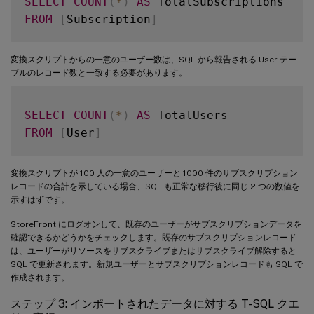
SELECT
COUNT
(
*
)
AS
FROM
[
Subscription
]
変換スクリプトからの一意のユーザー数は、SQL から報告される User テー
ブルのレコード数と一致する必要があります。
SELECT
COUNT
(
*
)
AS
FROM
[
User
]
変換スクリプトが 100 人の一意のユーザーと 1000 件のサブスクリプション
レコードの合計を示している場合、SQL も正常な移行後に同じ 2 つの数値を
示すはずです。
StoreFront にログオンして、既存のユーザーがサブスクリプションデータを
確認できるかどうかをチェックします。既存のサブスクリプションレコード
は、ユーザーがリソースをサブスクライブまたはサブスクライブ解除すると
SQL で更新されます。新規ユーザーとサブスクリプションレコードも SQL で
作成されます。
ステップ 3: インポートされたデータに対する T-SQL クエ