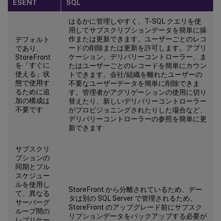
ESENT
SQL
はるかに管理しやすく、T-SQL クエリを使
用してサブスクリプションデータを簡単に操
作または更新できます。ユーザーごとのレコ
デフォルト
ードの削除または更新を許可します。アプリ
であり、
ケーション、デリバリーコントローラー、ま
StoreFront
を「すぐに
たはユーザーごとのレコードを簡単にカウン
使える」状
トできます。会社/組織を離れたユーザーの
態で使用す
不要なユーザーデータを簡単に削除できま
るために追
す。管理者がアグリゲーションの使用に切り
加の構成は
替えたり、新しいデリバリーコントローラー
不要です
がプロビジョニングされたりした場合など、
デリバリーコントローラーの参照を簡単に更
新できます
サブスクリ
プションの
同期とプル
スケジュー
ルを使用し
StoreFront から分離されているため、デー
て、異なる
タは別の SQL Server で管理されるため、
サーバーグ
StoreFront のアップグレード前にサブスク
ループ間の
リプションデータをバックアップする必要が
レプリケー