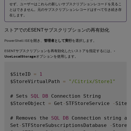
せず、ユーザーはこれらの新しいサブスクリプションレコードを見るこ
とはできません。元のサブスクリプションレコードはすべて引き続き存
在します。
ストアでのESENTサブスクリプションの再有効化
PowerShell ISEを開き、
管理者として実行
を選択します。
ESENTサブスクリプションを再有効化したいストアを指定するには、
-
UseLocalStorage
オプションを使用します。
$SiteID 
=
1
$StoreVirtualPath 
=
"/Citrix/Store1"
# Sets 
SQL
DB
 Connection String

$StoreObject 
=
 Get
-
STFStoreService 
-
SiteI
# Removes the 
SQL
DB
 Connection string an
Set
-
STFStoreSubscriptionsDatabase 
-
StoreS