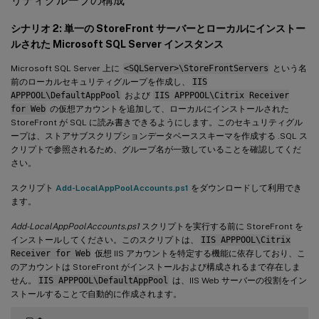
リティグループの構成
シナリオ 2: 単一の StoreFront サーバーとローカルにインストー
ルされた Microsoft SQL Server インスタンス
Microsoft SQL Server 上に
<SQLServer>\StoreFrontServers
という名
前のローカルセキュリティグループを作成し、
IIS
APPPOOL\DefaultAppPool
および
IIS APPPOOL\Citrix Receiver
for Web
の仮想アカウントを追加して、ローカルにインストールされた
StoreFront が SQL に読み書きできるようにします。このセキュリティグル
ープは、ストアサブスクリプションデータベーススキーマを作成する .SQL ス
クリプトで参照されるため、グループ名が一致していることを確認してくだ
さい。
スクリプト
Add-LocalAppPoolAccounts.ps1
をダウンロードして利用でき
ます。
Add-LocalAppPoolAccounts.ps1
スクリプトを実行する前に StoreFront を
インストールしてください。このスクリプトは、
IIS APPPOOL\Citrix
Receiver for Web
仮想 IIS アカウントを特定する機能に依存しており、こ
のアカウントは StoreFront がインストールおよび構成されるまで存在しま
せん。
IIS APPPOOL\DefaultAppPool
は、IIS Web サーバーの役割をイン
ストールすることで自動的に作成されます。