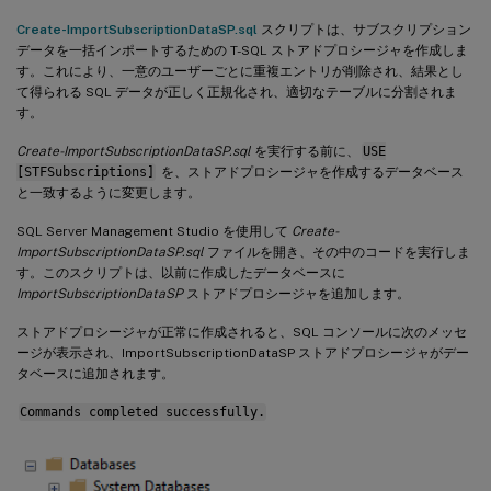
Create-ImportSubscriptionDataSP.sql
スクリプトは、サブスクリプション
データを一括インポートするための T-SQL ストアドプロシージャを作成しま
す。これにより、一意のユーザーごとに重複エントリが削除され、結果とし
て得られる SQL データが正しく正規化され、適切なテーブルに分割されま
す。
Create-ImportSubscriptionDataSP.sql
を実行する前に、
USE
[STFSubscriptions]
を、ストアドプロシージャを作成するデータベース
と一致するように変更します。
SQL Server Management Studio を使用して
Create-
ImportSubscriptionDataSP.sql
ファイルを開き、その中のコードを実行しま
す。このスクリプトは、以前に作成したデータベースに
ImportSubscriptionDataSP
ストアドプロシージャを追加します。
ストアドプロシージャが正常に作成されると、SQL コンソールに次のメッセ
ージが表示され、ImportSubscriptionDataSP ストアドプロシージャがデー
タベースに追加されます。
Commands completed successfully.