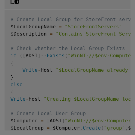
# Create Local Group for StoreFront serve
$LocalGroupName 
=
"StoreFrontServers"
$Description 
=
"Contains StoreFront Serve
# Check whether the Local Group Exists
if
(
[
ADSI
]
::
Exists
(
"WinNT://$env:Computer
{

Write
-
Host 
"$LocalGroupName already e
else
Write
-
Host 
"Creating $LocalGroupName loca
# Create Local User Group
$Computer 
=
[
ADSI
]
"WinNT://$env:ComputerN
$LocalGroup 
=
 $Computer
.
Create
(
"group"
,
$L