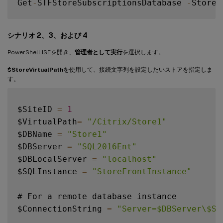
Get
-
STFStoreSubscriptionsDatabase 
-
シナリオ 2、3、および 4
PowerShell ISEを開き、
管理者として実行
を選択します。
$StoreVirtualPath
を使用して、接続文字列を設定したいストアを指定しま
す。
$SiteID 
=
1
$VirtualPath
=
"/Citrix/Store1"
$DBName 
=
"Store1"
$DBServer 
=
"SQL2016Ent"
$DBLocalServer 
=
"localhost"
$SQLInstance 
=
"StoreFrontInstance"
# For a remote database instance

$ConnectionString 
=
"Server=$DBServer\$SQ