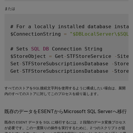
または
# For a locally installed database instanc
$ConnectionString 
=
"$DBLocalServer\$SQLI
# Sets 
SQL
DB
 Connection String

$StoreObject 
=
 Get
-
STFStoreService 
-
SiteI
Set
-
STFStoreSubscriptionsDatabase 
-
StoreS
Get
-
STFStoreSubscriptionsDatabase 
-
すべてのストアをSQL接続文字列を使用するように構成したい場合は、展開
内のすべてのストアに対してこのプロセスを繰り返します。
既存のデータをESENTからMicrosoft SQL Serverへ移行
既存の ESENT データを SQL に移行するには、2 段階のデータ変換プロセス
が必要です。この一度限りの操作を実行するために、2 つのスクリプトが提