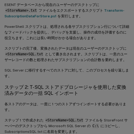
ESENT データベースから現在のユーザーのデスクトップに
<StoreName>.txt
ファイルをエクスポートするスクリプト
Transform-
SubscriptionDataForStore.ps1
を実行します。
PowerShell スクリプトは、処理される各サブスクリプション行について詳細
なフィードバックを提供し、デバッグを支援し、操作の成功を評価するのに
役立ちます。これには長い時間がかかる場合があります。
スクリプトの完了後、変換されたデータは現在のユーザーのデスクトップに
<StoreName>SQL.txt
として書き出されます。スクリプトは、一意のユー
ザーレコードの数と処理されたサブスクリプションの合計数を要約します。
SQL Server に移行するすべてのストアに対して、このプロセスを繰り返しま
す。
ステップ 2: T-SQL ストアドプロシージャを使用した変換
済みデータの一括 SQL インポート
各ストアのデータは、一度に 1 つのストアずつインポートする必要がありま
す。
ステップ 1 で作成された
<StoreName>SQL.txt
ファイルを StoreFront サ
ーバーのデスクトップから Microsoft SQL Server の
C:\
にコピーし、
SubscriptionsSQL.txt に名前を変更します。