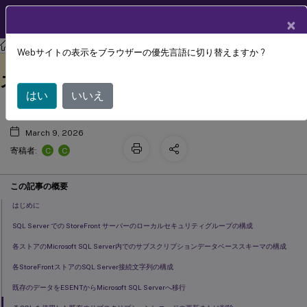
製品ドキュメン
JA
×
ト
ストアフロント
StoreFront
2402
Webサイトの表示をブラウザーの優先言語に切り替えますか ?
Microsoft SQL Server を使用したサブ
このコンテンツは動的に機械
フィードバックを提供する
翻訳されています。
スクリプションデータの保存
はい
いいえ
March 9, 2026
C
C
寄稿者:
この記事の概要
はじめに
SQL Server での StoreFront サーバーのローカルセキュリティグループの構成
各ストアのMicrosoft SQL Server内でのサブスクリプションデータベーススキーマの構成
各StoreFrontストアのSQL Server接続文字列の構成
既存のデータをESENTからMicrosoft SQL Serverへ移行