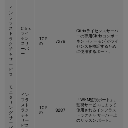
イ
ン
フ
ラ
ス
Citrix
Citrixライセンスサーバ
ライ
ト
ーの専用Citrixコンポー
セン
ラ
TCP
ネント(デーモン)がライ
7279
スサ
の
ク
センスを検証するため
ーバ
チ
に使用するポート。
ー
ャ
サ
ー
ビ
ス
モ
ニ
イン
タ
フラ
「WEM監視ポート」。
リ
スト
監視サービスによって
ン
TCP
ラク
使用されるインフラス
8287
の
グ
チャ
トラクチャ サーバー上
サ
サー
のリッスン ポート。
ー
ビス
ビ