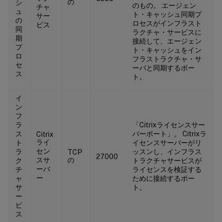
の
シ
のもの。 エージェン
チャ
ュ
ト・キャッシュ同期プ
サー
の
ロセスがインフラスト
ビス
同
ラクチャ・サービスに
期
接続して、エージェン
プ
ト・キャッシュをイン
ロ
フラストラクチャ・サ
セ
ーバと同期するポー
ス
ト。
イ
ン
フ
ラ
「Citrixライセンスサー
ス
バーポート」。 Citrixラ
Citrix
ライ
ト
イセンスサーバーがリ
セン
ラ
ッスンし、インフラス
TCP
27000
スサ
の
ク
トラクチャサービスが
ーバ
チ
ライセンスを検証する
ー
ャ
ために接続するポー
サ
ト。
ー
ビ
ス