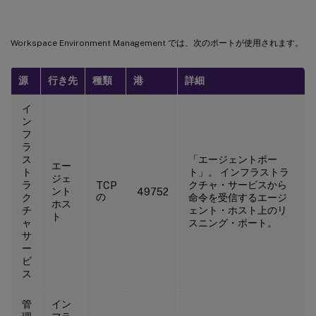
Workspace Environment Management では、次のポートが使用されます。
源
行き先
種類
港
詳細
イ
ン
フ
ラ
ス
「エージェントポー
エー
ト
ト」。 インフラストラ
ジェ
ラ
クチャ・サービスから
TCP
ント
49752
の
ク
命令を受信するエージ
ホス
チ
ェント・ホスト上のリ
ト
ャ
スニング・ポート。
サ
ー
ビ
ス
管
イン