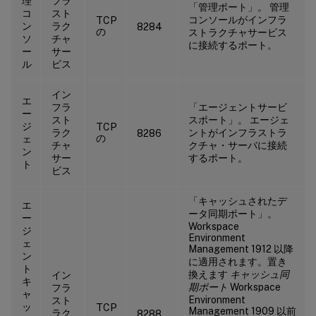
理
フラ
「管理ポート」。 管理
コ
スト
コンソールがインフラ
TCP
ン
ラク
8284
の
ストラクチャサービス
ソ
チャ
に接続するポート。
ー
サー
ル
ビス
イン
エ
フラ
「エージェントサービ
ー
スト
スポート」。 エージェ
ジ
TCP
ラク
ントがインフラストラ
8286
の
ェ
チャ
クチャ・サーバに接続
ン
サー
するポート。
ト
ビス
「キャッシュされたデ
エ
ータ同期ポート」。
ー
Workspace
ジ
Environment
ェ
Management 1912 以降
ン
に適用されます。置き
ト
換えます
キャッシュ同
イン
キ
期ポート
Workspace
フラ
ャ
Environment
スト
ッ
TCP
Management 1909 以前
ラク
8288