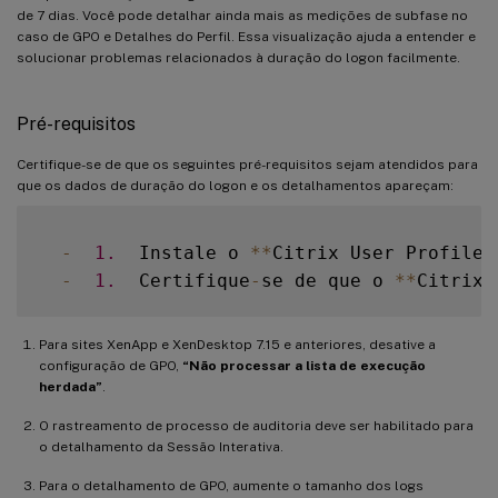
de 7 dias. Você pode detalhar ainda mais as medições de subfase no
caso de GPO e Detalhes do Perfil. Essa visualização ajuda a entender e
solucionar problemas relacionados à duração do logon facilmente.
Pré-requisitos
Certifique-se de que os seguintes pré-requisitos sejam atendidos para
que os dados de duração do logon e os detalhamentos apareçam:
-
1.
  Instale o 
**
Citrix User Profile 
-
1.
  Certifique
-
se de que o 
**
Citrix 
Para sites XenApp e XenDesktop 7.15 e anteriores, desative a
configuração de GPO,
“Não processar a lista de execução
herdada”
.
O rastreamento de processo de auditoria deve ser habilitado para
o detalhamento da Sessão Interativa.
Para o detalhamento de GPO, aumente o tamanho dos logs