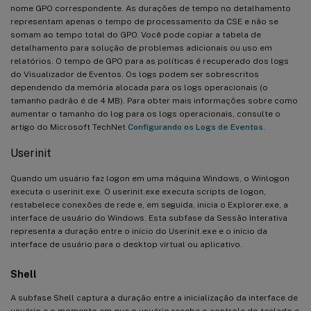
nome GPO correspondente. As durações de tempo no detalhamento
representam apenas o tempo de processamento da CSE e não se
somam ao tempo total do GPO. Você pode copiar a tabela de
detalhamento para solução de problemas adicionais ou uso em
relatórios. O tempo de GPO para as políticas é recuperado dos logs
do Visualizador de Eventos. Os logs podem ser sobrescritos
dependendo da memória alocada para os logs operacionais (o
tamanho padrão é de 4 MB). Para obter mais informações sobre como
aumentar o tamanho do log para os logs operacionais, consulte o
artigo do Microsoft TechNet
Configurando os Logs de Eventos
.
Userinit
Quando um usuário faz logon em uma máquina Windows, o Winlogon
executa o userinit.exe. O userinit.exe executa scripts de logon,
restabelece conexões de rede e, em seguida, inicia o Explorer.exe, a
interface de usuário do Windows. Esta subfase da Sessão Interativa
representa a duração entre o início do Userinit.exe e o início da
interface de usuário para o desktop virtual ou aplicativo.
Shell
A subfase Shell captura a duração entre a inicialização da interface de
usuário e o momento em que o usuário recebe o controle do teclado e