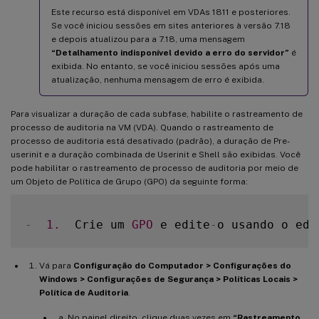
Este recurso está disponível em VDAs 1811 e posteriores.
Se você iniciou sessões em sites anteriores à versão 7.18
e depois atualizou para a 7.18, uma mensagem
“Detalhamento indisponível devido a erro do servidor”
é
exibida. No entanto, se você iniciou sessões após uma
atualização, nenhuma mensagem de erro é exibida.
Para visualizar a duração de cada subfase, habilite o rastreamento de
processo de auditoria na VM (VDA). Quando o rastreamento de
processo de auditoria está desativado (padrão), a duração de Pre-
userinit e a duração combinada de Userinit e Shell são exibidas. Você
pode habilitar o rastreamento de processo de auditoria por meio de
um Objeto de Política de Grupo (GPO) da seguinte forma:
-
1.
  Crie um 
GPO
 e edite
-
o usando o edi
Vá para
Configuração do Computador > Configurações do
Windows > Configurações de Segurança > Políticas Locais >
Política de Auditoria
.
No painel direito, clique duas vezes em
“Rastreamento