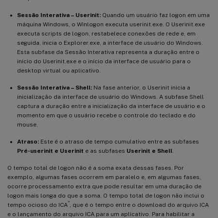
Sessão Interativa – Userinit:
Quando um usuário faz logon em uma
máquina Windows, o Winlogon executa userinit.exe. O Userinit.exe
executa scripts de logon, restabelece conexões de rede e, em
seguida, inicia o Explorer.exe, a interface de usuário do Windows.
Esta subfase da Sessão Interativa representa a duração entre o
início do Userinit.exe e o início da interface de usuário para o
desktop virtual ou aplicativo.
Sessão Interativa – Shell:
Na fase anterior, o Userinit inicia a
inicialização da interface de usuário do Windows. A subfase Shell
captura a duração entre a inicialização da interface de usuário e o
momento em que o usuário recebe o controle do teclado e do
mouse.
Atraso:
Este é o atraso de tempo cumulativo entre as subfases
Pré-userinit e Userinit
e as subfases
Userinit e Shell
.
O tempo total de logon não é a soma exata dessas fases. Por
exemplo, algumas fases ocorrem em paralelo e, em algumas fases,
ocorre processamento extra que pode resultar em uma duração de
logon mais longa do que a soma. O tempo total de logon não inclui o
®
tempo ocioso do ICA
, que é o tempo entre o download do arquivo ICA
e o lançamento do arquivo ICA para um aplicativo. Para habilitar a