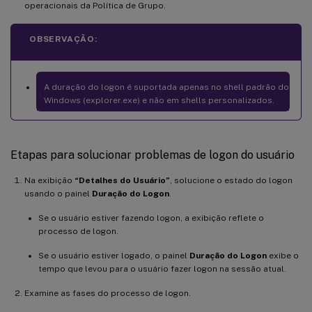
operacionais da Política de Grupo.
OBSERVAÇÃO:
A duração do logon é suportada apenas no shell padrão do
Windows (explorer.exe) e não em shells personalizados.
Etapas para solucionar problemas de logon do usuário
Na exibição
“Detalhes do Usuário”
, solucione o estado do logon
usando o painel
Duração do Logon
.
Se o usuário estiver fazendo logon, a exibição reflete o
processo de logon.
Se o usuário estiver logado, o painel
Duração do Logon
exibe o
tempo que levou para o usuário fazer logon na sessão atual.
Examine as fases do processo de logon.