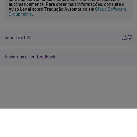
automaticamente. Para obter mais informações, consulte o
Aviso Legal sobre Tradução Automática em
Cloud Software
Group home
.
Isso foi útil?
Envie-nos o seu feedback