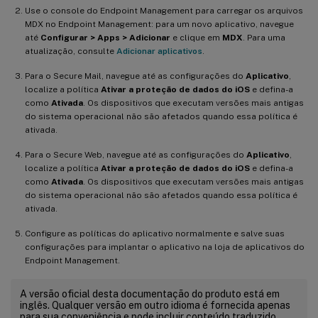
Use o console do Endpoint Management para carregar os arquivos
MDX no Endpoint Management: para um novo aplicativo, navegue
até
Configurar > Apps > Adicionar
e clique em
MDX
. Para uma
atualização, consulte
Adicionar aplicativos
.
Para o Secure Mail, navegue até as configurações do
Aplicativo
,
localize a política
Ativar a proteção de dados do iOS
e defina-a
como
Ativada
. Os dispositivos que executam versões mais antigas
do sistema operacional não são afetados quando essa política é
ativada.
Para o Secure Web, navegue até as configurações do
Aplicativo
,
localize a política
Ativar a proteção de dados do iOS
e defina-a
como
Ativada
. Os dispositivos que executam versões mais antigas
do sistema operacional não são afetados quando essa política é
ativada.
Configure as políticas do aplicativo normalmente e salve suas
configurações para implantar o aplicativo na loja de aplicativos do
Endpoint Management.
A versão oficial desta documentação do produto está em
inglês. Qualquer versão em outro idioma é fornecida apenas
para sua conveniência e pode incluir conteúdo traduzido