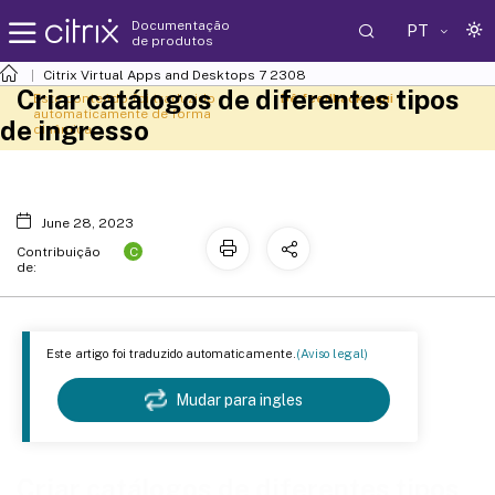
Documentação
PT
de produtos
Citrix Virtual Apps and Desktops 7 2308
Criar catálogos de diferentes tipos
Este conteúdo foi traduzido
Dê feedback aqui
automaticamente de forma
de ingresso
dinâmica.
June 28, 2023
C
Contribuição
de:
Este artigo foi traduzido automaticamente.
(Aviso legal)
Mudar para ingles
Criar catálogos de diferentes tipos