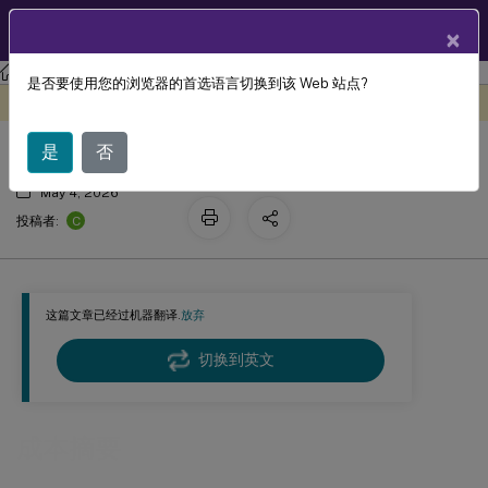
ZH
产品文档
×
Citrix DaaS
监视
是否要使用您的浏览器的首选语言切换到该 Web 站点?
成本摘要
此内容已经过机器动态翻译。
在此处提供反馈
是
否
May 4, 2026
C
投稿者:
这篇文章已经过机器翻译.
放弃
切换到英文
成本摘要