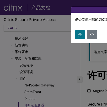
产品文档
Citrix Secure Private Access
是否要使用您的浏览器
此内容已经过
2405
Citrix 
是
否
技术概述
新增功能
这篇文章
系统要求
安装、配置和卸载
安装程序
许可
设置环境
组件
<
NetScaler Gateway
August 2
StoreFront
Director
Secure
许可证服务器