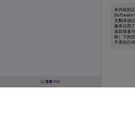
本内容的正式
Softw
文翻译成任何
服务沿用
条款或者与 
致）下的任
不承担任
查看 PDF