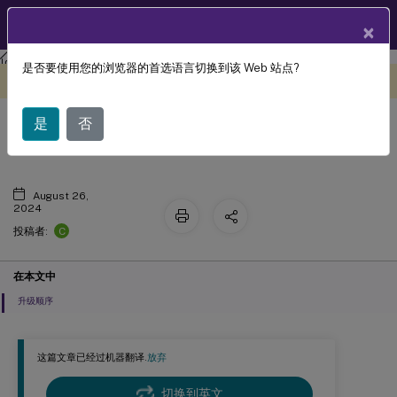
ZH
产品文档
×
Citrix Secure Private Access
Citrix Secure Private Access - 本地
是否要使用您的浏览器的首选语言切换到该 Web 站点?
此内容已经过机器动态翻译。
在此处提供反馈
升级
是
否
August 26,
2024
C
投稿者:
在本文中
升级顺序
这篇文章已经过机器翻译.
放弃
切换到英文