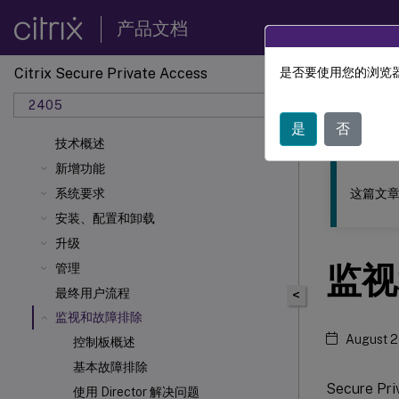
产品文档
Citrix Secure Private Access
是否要使用您的浏览器
此内容已经过
2405
Citrix 
是
否
技术概述
新增功能
这篇文章
系统要求
安装、配置和卸载
升级
监视
管理
最终用户流程
<
监视和故障排除
August 2
控制板概述
基本故障排除
Secure Pri
使用 Director 解决问题