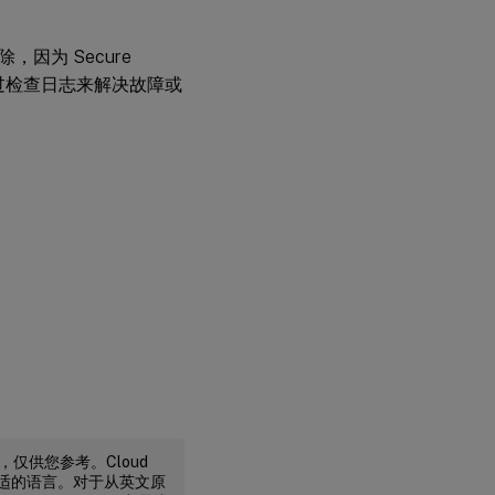
排除，因为 Secure
议您通过检查日志来解决故障或
译，仅供您参考。Cloud
不合适的语言。对于从英文原