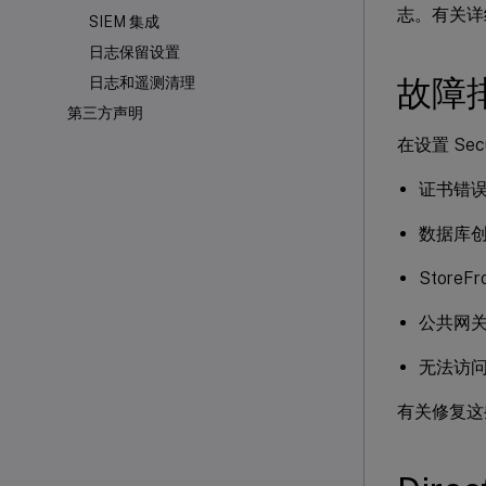
志。有关详
SIEM 集成
日志保留设置
故障
日志和遥测清理
第三方声明
在设置 Se
证书错
数据库
StoreF
公共网关
无法访问 S
有关修复这