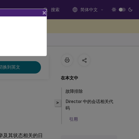
搜索
简体中文
×
处提供反馈
切换到英文
在本文中
故障排除
Director 中的会话相关代
>
码
引用
举及其状态相关的日