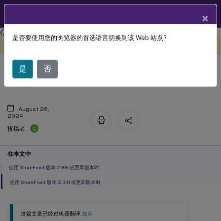
ZH
产品文档
×
Citrix Secure Private Access
Citrix Secure Private Access - 本地
是否要使用您的浏览器的首选语言切换到该 Web 站点?
此内容已经过机器动态翻译。
在此处提供反馈
StoreFront
是
否
August 26,
2024
C
投稿者:
在本文中
使用 StoreFront 版本 2308 或更早版本时
使用 StoreFront 版本 2.3.11 或更高版本时
这篇文章已经过机器翻译.
放弃