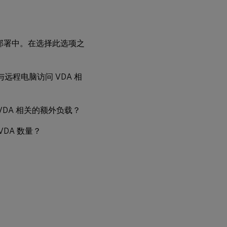
局域
网唤
醒 –
SCCM
集成
tops 部署中。在选择此选项之
故
障
合支持与远程电脑访问 VDA 相
排
除
DA 相关的额外负载？
更
多
VDA 数量？
资
源