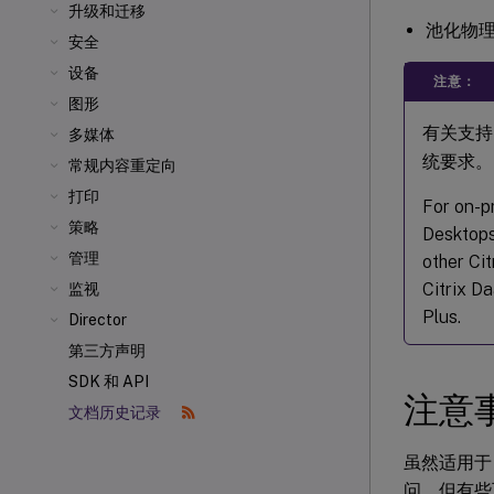
升级和迁移
池化物
安全
设备
注意：
图形
有关支持
多媒体
统要求。
常规内容重定向
打印
For on-p
策略
Desktops
管理
other Cit
Citrix D
监视
Plus.
Director
第三方声明
SDK 和 API
注意
文档历史记录
虽然适用于 C
问，但有些