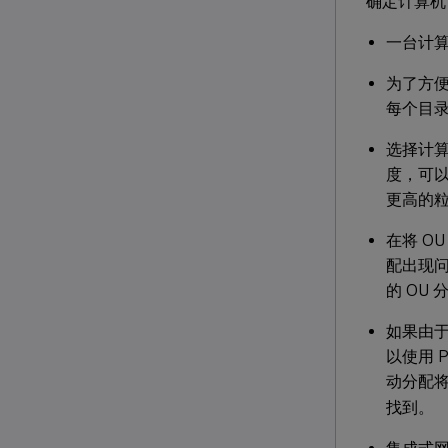
确定计算机
一台计
为了方
每个目
选择计算
度，可以选
更高的
在将 O
配出现问
的 OU
如果由于
以使用 
动分配
找到。