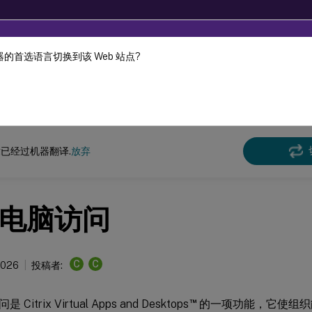
的首选语言切换到该 Web 站点?
机器动态翻译。
在此
 Virtual Apps and Desktops 7 2203 LTSR
已经过机器翻译.
放弃
电脑访问
C
C
2026
投稿者:
™
itrix Virtual Apps and Desktops
的一项功能，它使组织