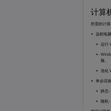
计算
所需的计算
远程电
运行 
Wi
脑。
池化
单会话
静态 -
随机 -