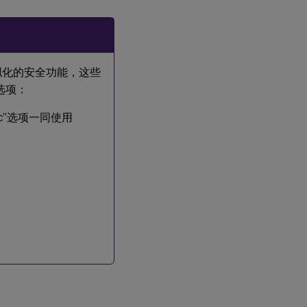
册
表
管
理
的
功
能
于虚拟化的安全功能，这些
选项：
会
epc”选项一同使用
话
管
理
日
志
记
录
局
域
网
唤
醒