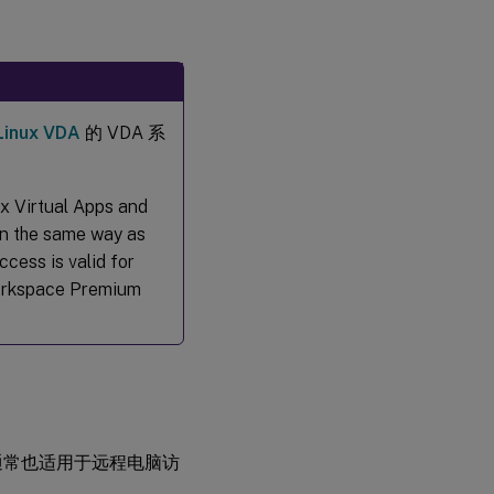
技
术
要
求
和
需
要
Linux VDA
的 VDA 系
注
意
的
事
ix Virtual Apps and
项
n the same way as
cess is valid for
配
置
Workspace Premium
的
步
骤
顺
序
通
过
注意事项通常也适用于远程电脑访
注