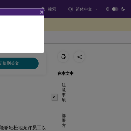
搜索
简体中文
×
处提供反馈
切换到英文
在本文中
注
意
事
>
项
部
署
方
能够轻松地允许员工以
面