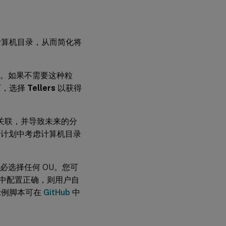
计算机目录，从而简化将
度。如果不需要这种粒
况下，选择
Tellers
以获得
A 关联，并导致未来的分
 更改计划中考虑计算机目录
必选择任何 OU。您可
付组中配置正确，则用户自
示例脚本可在
GitHub
中