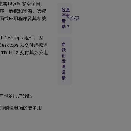
脑来实现这种安全访问。
的
注
这是
序、数据和资源。远程
意
否有
面或应用程序及其相关
事
帮
项
助？
 Desktops 组件。因
计
向
Desktops 以交付虚拟资
算
我
机
x HDX 交付其办公电
目
们
录
发
注
送
意
反
事
馈
项
用户和多用户分配。
Linux
VDA
相关
目录来支持物理电脑的更多用
注意
事项