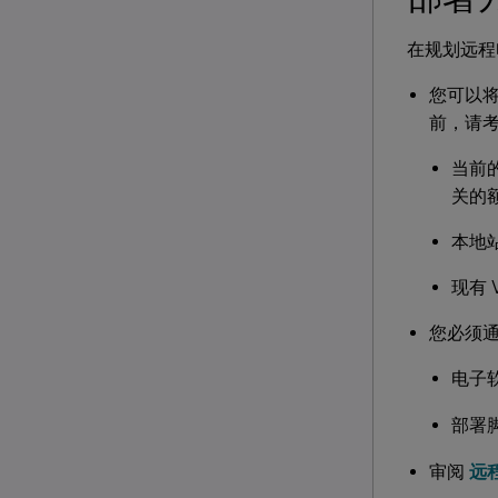
在规划远程
您可以将远
前，请
当前的 
关的
本地
现有 
您必须通
电子软
部署
审阅
远