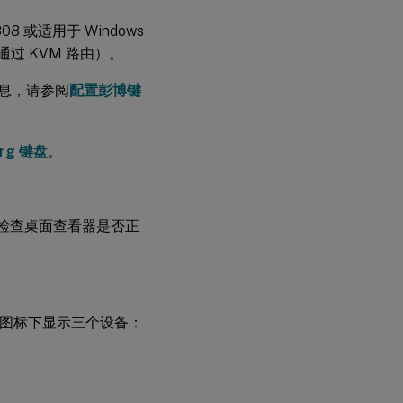
808 或适用于 Windows
一根通过 KVM 路由）。
的信息，请参阅
配置彭博键
erg 键盘
。
支持，请检查桌面查看器是否正
B 图标下显示三个设备：