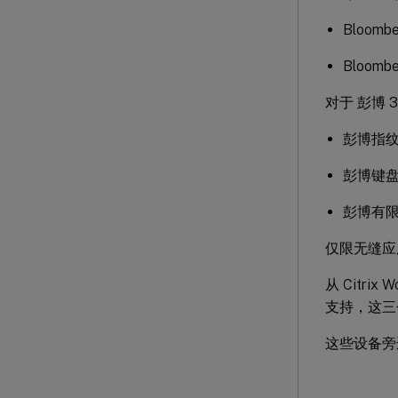
Bloo
Bloo
对于 彭博 3
彭博指
彭博键
彭博有限
仅限无缝应
从 Citri
支持，这三
这些设备旁