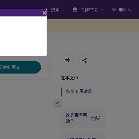
搜索
简体中文
×
处提供反馈
切换到英文
在本文中
彭博专用键盘
>
这是否有帮
助？