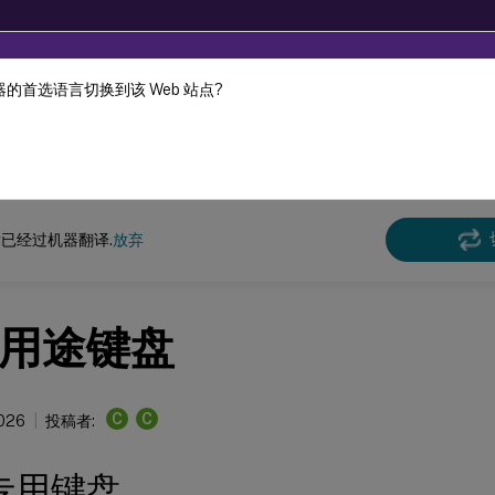
的首选语言切换到该 Web 站点?
机器动态翻译。
在此
Virtual Apps and Desktops 7 2311
已经过机器翻译.
放弃
用途键盘
C
C
2026
投稿者:
专用键盘