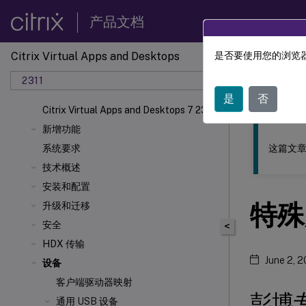
产品文档
Citrix Virtual Apps and Desktops
是否要使用您的浏览器
此内容已经过
2311
Citrix 
是
否
Citrix Virtual Apps and Desktops 7 2311
新增功能
这篇文章
系统要求
技术概述
安装和配置
特殊
升级和迁移
安全
<
HDX 传输
June 2, 
设备
客户端驱动器映射
彭博
通用 USB 设备