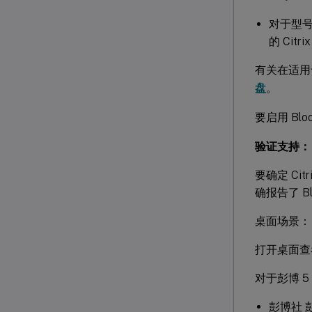
对于型号 
的 Cit
有关在适用于 
盘
。
要启用 Bl
验证支持：
要确定 Ci
确报告了 B
桌面场景：
打开桌面查看
对于彭博 5
彭博社 