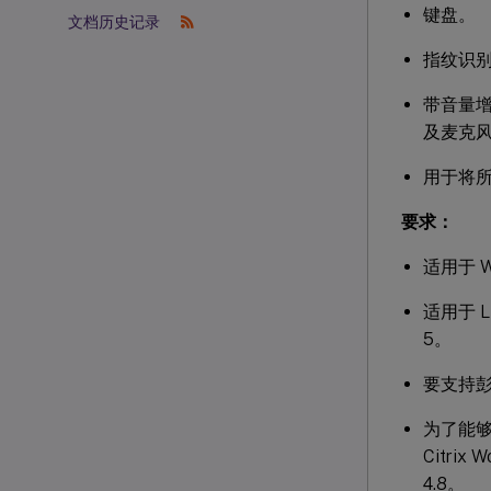
键盘。
文档历史记录
指纹识
带音量
及麦克
用于将所
要求：
适用于 Wi
适用于 Li
5。
要支持彭博
为了能够支
Citrix
4.8。