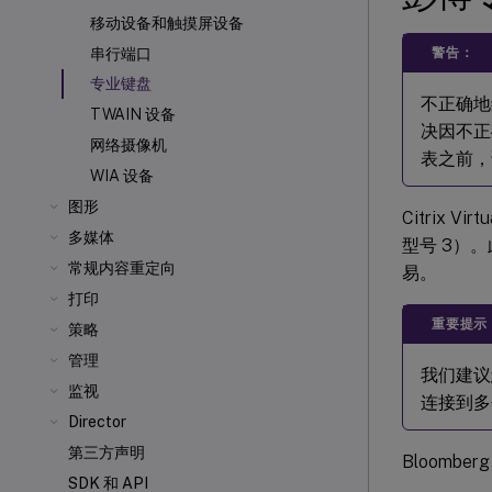
移动设备和触摸屏设备
警告：
串行端口
专业键盘
不正确地
TWAIN 设备
决因不正
网络摄像机
表之前，
WIA 设备
图形
Citrix Virt
多媒体
型号 3）
常规内容重定向
易。
打印
重要提示
策略
管理
我们建议
监视
连接到多
Director
第三方声明
Bloomb
SDK 和 API