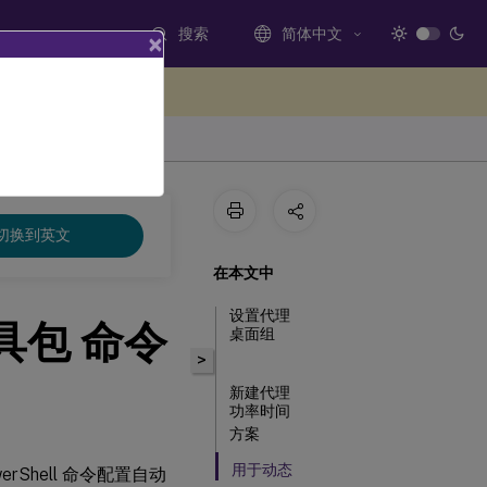
搜索
简体中文
×
处提供反馈
切换到英文
在本文中
设置代理
工具包 命令
桌面组
>
新建代理
功率时间
方案
用于动态
rShell 命令配置自动