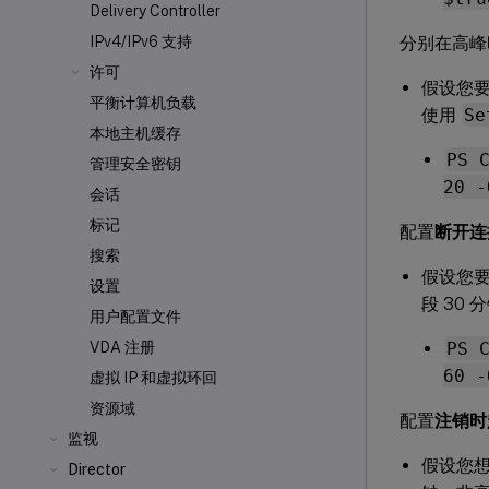
Delivery Controller
分别在高峰
IPv4/IPv6 支持
许可
假设您要
平衡计算机负载
使用
Se
本地主机缓存
PS 
管理安全密钥
20 -
会话
标记
配置
断开连
搜索
假设您要
设置
段 30
用户配置文件
PS 
VDA 注册
60 -
虚拟 IP 和虚拟环回
资源域
配置
注销时
监视
假设您想
Director