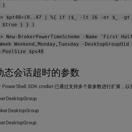
 )
\> $pt48=(0..47 | %{ if ($_ -lt 16 -or $_ -gt
 $true } } )
\> New-BrokerPowerTimeScheme -Name 'First Hal
Week Weekend,Monday,Tuesday -DesktopGroupUid 
-PoolSize $ps48
动态会话超时的参数
er PowerShell SDK cmdlet 已通过支持多个新参数进行扩
kerDesktopGroup
kerDesktopGroup
kerDesktopGroup