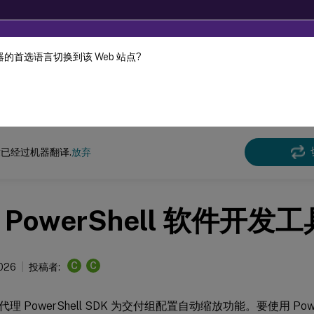
的首选语言切换到该 Web 站点?
机器动态翻译。
在此
Virtual Apps and Desktops 7 2311
已经过机器翻译.
放弃
 PowerShell 软件开发
C
C
2026
投稿者:
理 PowerShell SDK 为交付组配置自动缩放功能。要使用 Powe