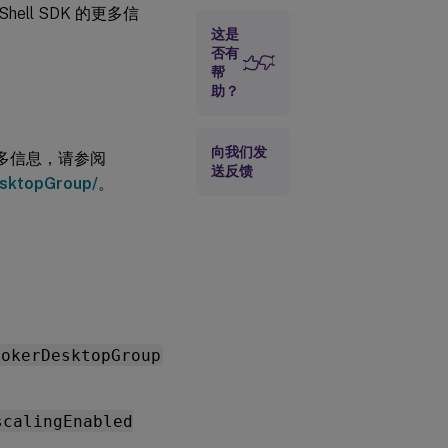
会话超时
Shell SDK 的更多信
的参数
这是
否有
帮
助？
向我们发
的更多信息，请参阅
送反馈
DesktopGroup/
。
rokerDesktopGroup
scalingEnabled