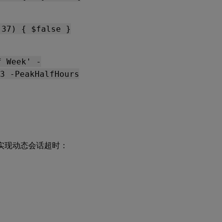
 37) { $false }
f Week' -
3 -PeakHalfHours
展，以实现动态会话超时：