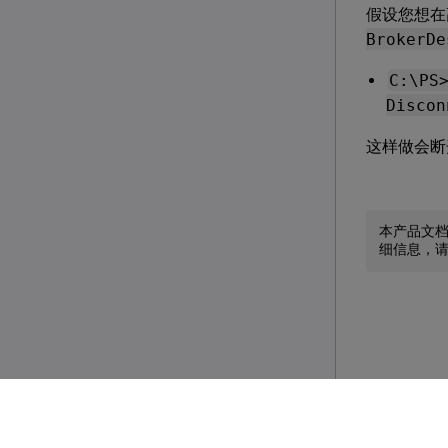
假设您想在高
BrokerDe
C:\PS
Discon
这样做会断开
本产品文
细信息，