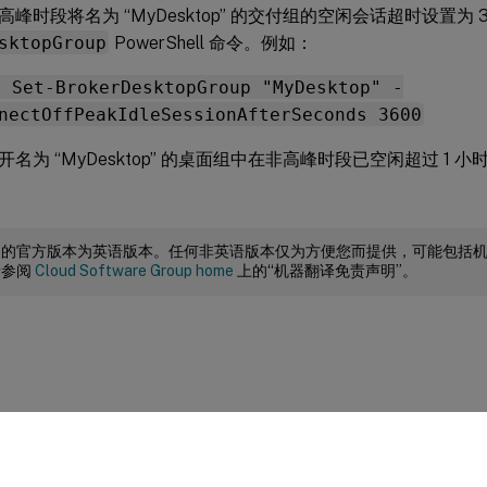
峰时段将名为 “MyDesktop” 的交付组的空闲会话超时设置为 3
sktopGroup
PowerShell 命令。例如：
> Set-BrokerDesktopGroup "MyDesktop" -
nectOffPeakIdleSessionAfterSeconds 3600
名为 “MyDesktop” 的桌面组中在非高峰时段已空闲超过 1 
档的官方版本为英语版本。任何非英语版本仅为方便您而提供，可能包括
请参阅
Cloud Software Group home
上的“机器翻译免责声明”。