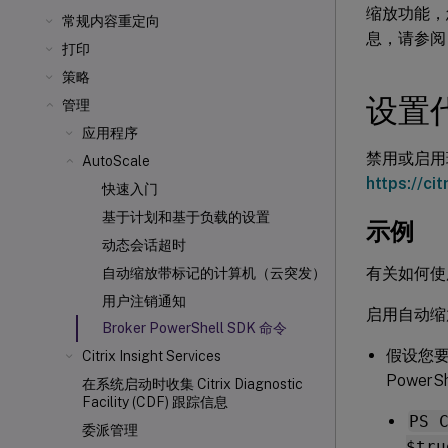
缩放功能，您必
常规内容重定向
息，请参
打印
策略
设置
管理
应用程序
禁用或启用现
AutoScale
https://ci
快速入门
基于计划和基于负载的设置
示例
动态会话超时
有关如何使用
自动缩放带标记的计算机（云突发）
用户注销通知
启用自动缩
Broker PowerShell SDK 命令
假设您要为
Citrix Insight Services
Power
在系统启动时收集 Citrix Diagnostic
Facility (CDF) 跟踪信息
PS 
委派管理
$tru