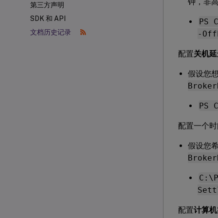
钟，非高
第三方声明
SDK 和 API
PS 
文档历史记录
-Off
配置
关机延
假设您想
Broker
PS 
配置一个时
假设您希
Broker
C:\
Sett
配置
计算机