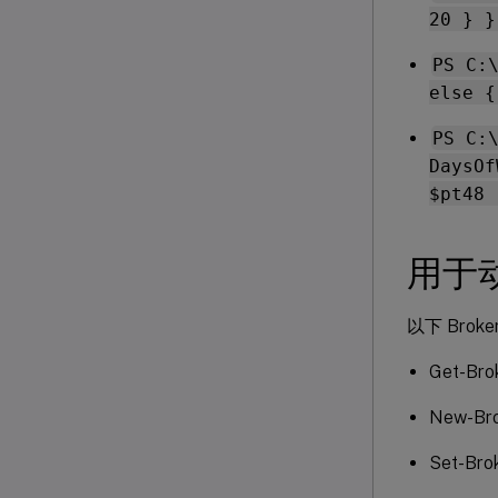
20 } }
PS C:
else {
PS C:
DaysOf
$pt48 
用于
以下 Brok
Get-Bro
New-Bro
Set-Bro