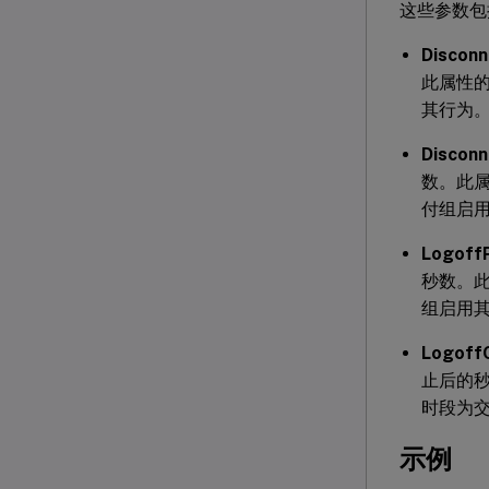
这些参数包
Discon
此属性的
其行为
Discon
数。此属
付组启
Logoff
秒数。此
组启用
Logoff
止后的秒
时段为
示例