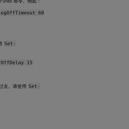
erShell 命令。例如：
LogOffTimeout 60
用
Set-
rOffDelay 15
分钟过去。请使用
Set-