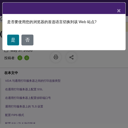
ZH
产品文档
×
Citrix Virtual Apps and Desktops 7 2402 LTSR
是否要使用您的浏览器的首选语言切换到该 Web 站点?
通用打印服务器上的传输层安全性
此内容已经过机器动态翻译。
在此处提供反馈
(TLS)
是
否
May 31, 2026
C
C
投稿者:
在本文中
VDA 与通用打印服务器之间的打印连接类型
在通用打印服务器上配置 SSL
在通用打印服务器上配置侦听端口号
通用打印服务器上的 TLS 设置
配置 FIPS 模式
配置 SSL/TLS 协议版本