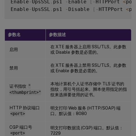
Enable
-
UpsSSL
.
ps1 
-
Enable 
[
-
HTTPPort 
<
por
Enable
-
UpsSSL
.
ps1 
-
Disable 
[
-
HTTPPort 
<
po
参数名
参数描述
在 XTE 服务器上启用 SSL/TLS。此参数
启用
或 Disable 参数是必需的。
在 XTE 服务器上禁用 SSL/TLS。此参数
禁用
或 Enable 参数是必需的。
本地计算机个人证书存储中 TLS 证书的
证书指纹
"
指纹，用引号括起来。脚本使用指定的指
<thumbprint>"
纹来选择要使用的证书。
HTTP 协议端口
明文打印 Web 服务 (HTTP/SOAP) 端
口。默认值：8080
<port>
CGP 端口号
明文打印数据流 (CGP) 端口。默认值：
<port>
7229