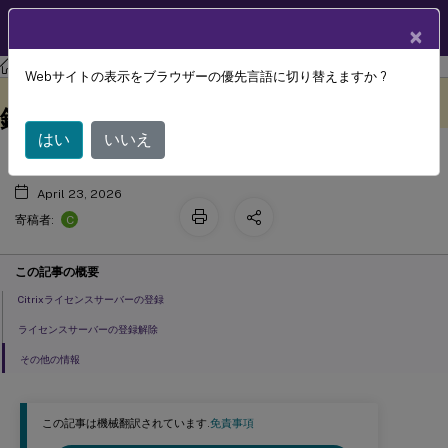
製品ドキュメン
JA
×
ト
ライセンス
ライセンス 11.17.2 ビルド 52100
Webサイトの表示をブラウザーの優先言語に切り替えますか ?
Citrixライセンスサーバーの登録と登
このコンテンツは動的に機械
フィードバックを提供する
翻訳されています。
録解除
はい
いいえ
April 23, 2026
C
寄稿者:
この記事の概要
Citrixライセンスサーバーの登録
ライセンスサーバーの登録解除
その他の情報
この記事は機械翻訳されています.
免責事項