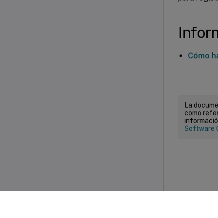
Infor
Cómo hab
La documen
como refer
informació
Software 