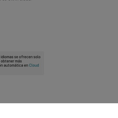
 idiomas se ofrecen solo
a obtener más
ión automática en
Cloud