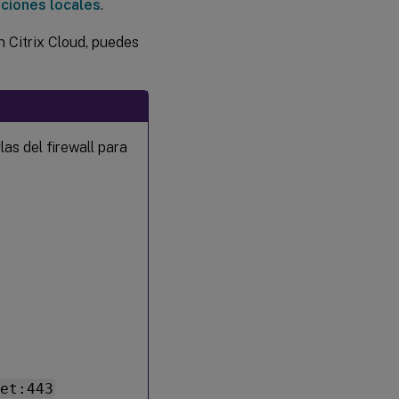
aciones locales
.
n Citrix Cloud, puedes
las del firewall para
net:443