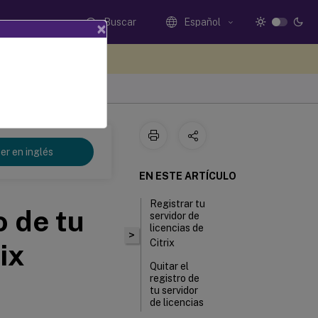
Buscar
Español
×
e sus comentarios aquí
er en inglés
EN ESTE ARTÍCULO
Registrar tu
o de tu
servidor de
licencias de
>
Citrix
ix
Quitar el
registro de
tu servidor
de licencias