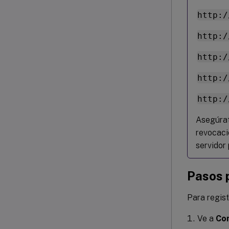
http:/
http:/
http:/
http:/
http:/
Asegúrat
revocaci
servidor 
Pasos p
Para regist
Ve a
Con