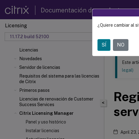
Documentación de productos
Licensing
¿Quiere cambiar al si
Este contenid
11.17.2 build 52100
Licenc
SÍ
NO
Licencias
Novedades
Este art
Servidor de licencias
legal)
Requisitos del sistema para las licencias
de Citrix
Primeros pasos
Regi
Licencias de renovación de Customer
<
Success Services
serv
Citrix Licensing Manager
Panel y uso histórico
Instalar licencias
April 23,