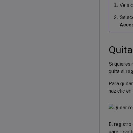
Ve a c
Selec
Acces
Quita
Si quieres 
quita el reg
Para quitar
haz clic en
El registro
para regist