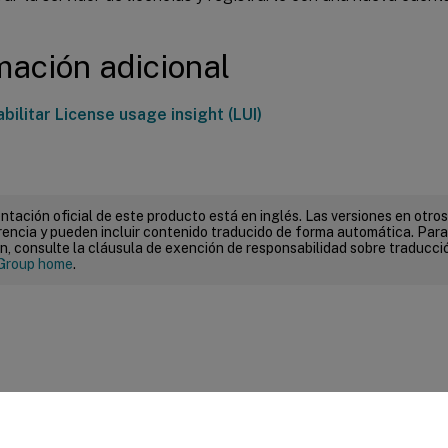
mación adicional
ilitar License usage insight (LUI)
tación oficial de este producto está en inglés. Las versiones en otros
encia y pueden incluir contenido traducido de forma automática. Par
n, consulte la cláusula de exención de responsabilidad sobre traducc
Group home
.