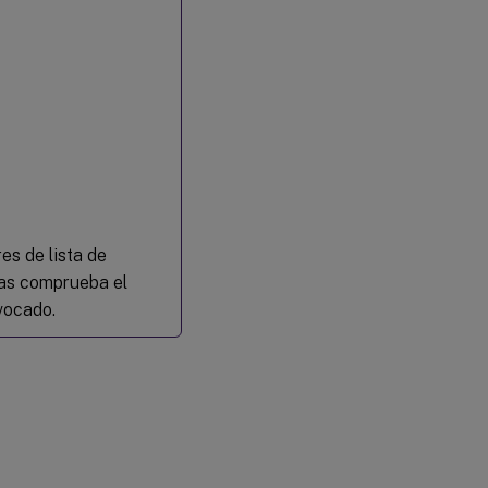
es de lista de
cias comprueba el
evocado.