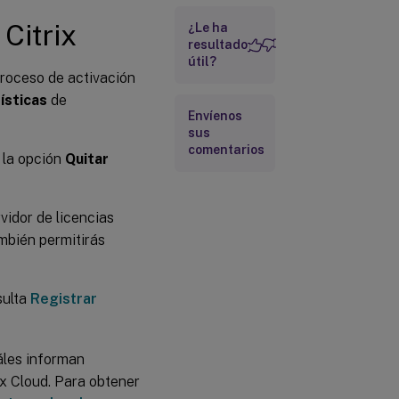
 Citrix
¿Le ha
Información
resultado
adicional
útil?
proceso de activación
ísticas
de
Envíenos
sus
comentarios
r la opción
Quitar
rvidor de licencias
mbién permitirás
sulta
Registrar
uáles informan
ix Cloud. Para obtener