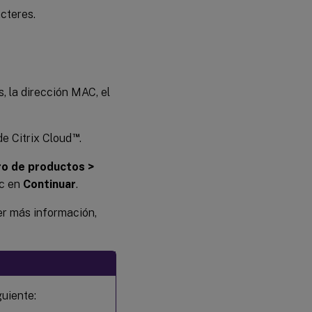
cteres.
s, la dirección MAC, el
™
 de Citrix Cloud
.
ro de productos >
ic en
Continuar
.
er más información,
guiente: