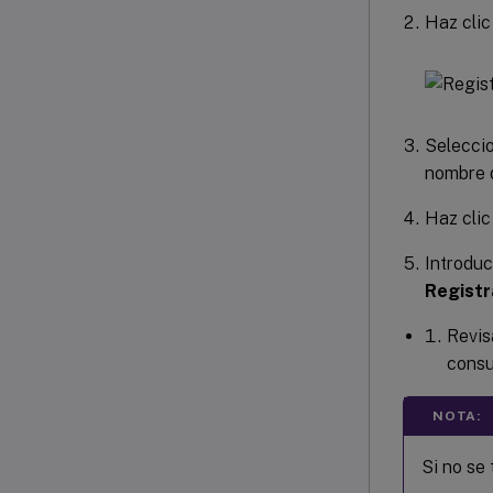
Haz cli
Selecci
nombre d
Haz cli
Introduc
Registr
Revisa
consu
NOTA:
Si no se 