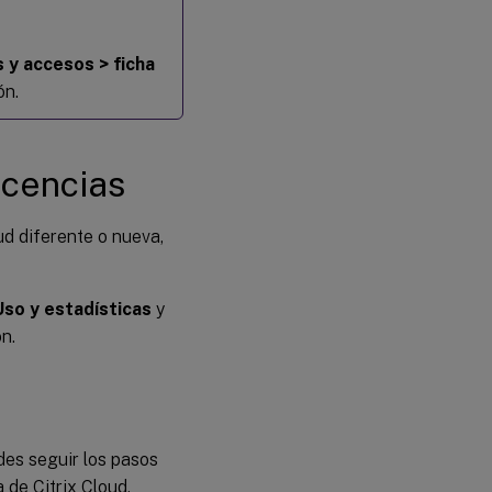
 y accesos > ficha
ón.
licencias
ud diferente o nueva,
Uso y estadísticas
y
n.
edes seguir los pasos
 de Citrix Cloud.