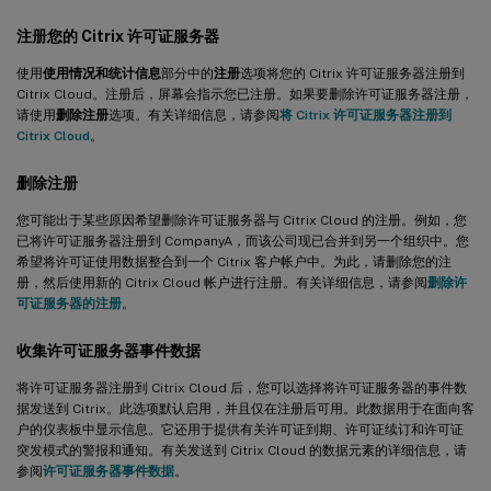
注册您的 Citrix 许可证服务器
使用
使用情况和统计信息
部分中的
注册
选项将您的 Citrix 许可证服务器注册到
Citrix Cloud。注册后，屏幕会指示您已注册。如果要删除许可证服务器注册，
请使用
删除注册
选项。有关详细信息，请参阅
将 Citrix 许可证服务器注册到
Citrix Cloud
。
删除注册
您可能出于某些原因希望删除许可证服务器与 Citrix Cloud 的注册。例如，您
已将许可证服务器注册到 CompanyA，而该公司现已合并到另一个组织中。您
希望将许可证使用数据整合到一个 Citrix 客户帐户中。为此，请删除您的注
册，然后使用新的 Citrix Cloud 帐户进行注册。有关详细信息，请参阅
删除许
可证服务器的注册
。
收集许可证服务器事件数据
将许可证服务器注册到 Citrix Cloud 后，您可以选择将许可证服务器的事件数
据发送到 Citrix。此选项默认启用，并且仅在注册后可用。此数据用于在面向客
户的仪表板中显示信息。它还用于提供有关许可证到期、许可证续订和许可证
突发模式的警报和通知。有关发送到 Citrix Cloud 的数据元素的详细信息，请
参阅
许可证服务器事件数据
。