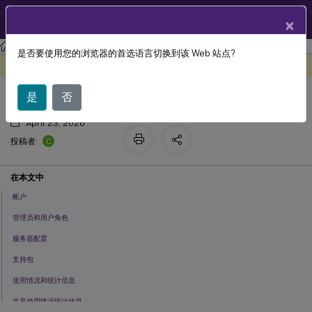
ZH
产品文档
×
许可
许可 11.17.2 版本 52100
是否要使用您的浏览器的首选语言切换到该 Web 站点?
设置
此内容已经过机器动态翻译。
在此处提供反馈
是
否
April 23, 2026
C
投稿者:
在本文中
帐户
管理员和用户角色
服务器配置
支持包
使用情况和统计信息
共享使用情况统计信息