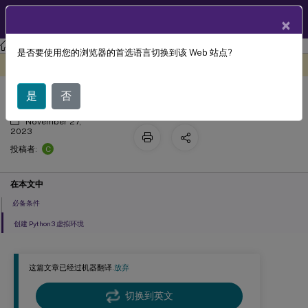
ZH
产品文档
×
Linux 虚拟投递代理
Linux Virtual Delivery Agent 2303
是否要使用您的浏览器的首选语言切换到该 Web 站点?
创建 Python3 虚拟环境
此内容已经过机器动态翻译。
在此处提供反馈
是
否
November 27,
2023
C
投稿者:
在本文中
必备条件
创建 Python3 虚拟环境
这篇文章已经过机器翻译.
放弃
切换到英文