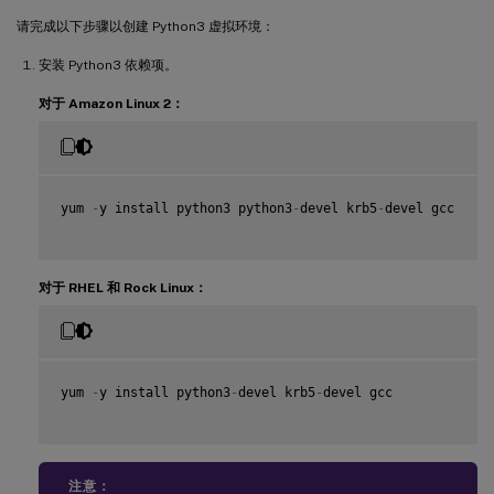
请完成以下步骤以创建 Python3 虚拟环境：
安装 Python3 依赖项。
对于 Amazon Linux 2：
yum 
-
y install python3 python3
-
devel krb5
-
devel gcc

对于 RHEL 和 Rock Linux：
yum 
-
y install python3
-
devel krb5
-
devel gcc

注意：