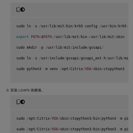
sudo ln 
-
s 
/
usr
/
lib
/
mit
/
bin
/
krb5
-
config 
/
usr
/
bin
/
krb5
-
co
export
PATH
=
$
PATH
:
/
usr
/
lib
/
mit
/
bin
:
/
usr
/
lib
/
mit
/
sbin

sudo mkdir 
-
p 
/
usr
/
lib
/
mit
/
include
/
gssapi
/
sudo ln 
-
s 
/
usr
/
include
/
gssapi
/
gssapi_ext
.
h
/
usr
/
lib
/
mit
/
sudo python3 
-
m venv 
/
opt
/
Citrix
/
VDA
/
sbin
/
ctxpython3

安装 LDAPS 依赖项。
sudo 
/
opt
/
Citrix
/
VDA
/
sbin
/
ctxpython3
/
bin
/
python3 
-
m pip 
sudo 
/
opt
/
Citrix
/
VDA
/
sbin
/
ctxpython3
/
bin
/
python3 
-
m pip 