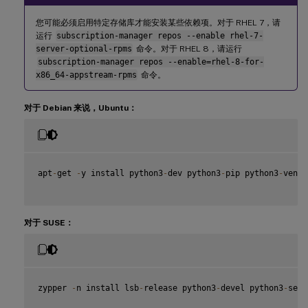
您可能必须启用特定存储库才能安装某些依赖项。对于 RHEL 7，请
运行
subscription-manager repos --enable rhel-7-
server-optional-rpms
命令。对于 RHEL 8，请运行
subscription-manager repos --enable=rhel-8-for-
x86_64-appstream-rpms
命令。
对于 Debian 来说，Ubuntu：
apt
-
get 
-
y install python3
-
dev python3
-
pip python3
-
venv 
对于 SUSE：
zypper 
-
n install lsb
-
release python3
-
devel python3
-
setu