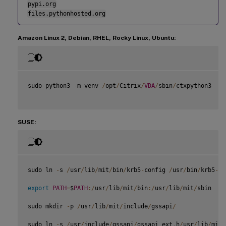
pypi.org
files.pythonhosted.org
Amazon Linux 2, Debian, RHEL, Rocky Linux, Ubuntu:
sudo python3 
-
m venv 
/
opt
/
Citrix
/
VDA
/
sbin
/
ctxpython3

SUSE:
sudo ln 
-
s 
/
usr
/
lib
/
mit
/
bin
/
krb5
-
config 
/
usr
/
bin
/
krb5
-
co
export
PATH
=
$
PATH
:
/
usr
/
lib
/
mit
/
bin
:
/
usr
/
lib
/
mit
/
sbin

sudo mkdir 
-
p 
/
usr
/
lib
/
mit
/
include
/
gssapi
/
sudo ln 
-
s 
/
usr
/
include
/
gssapi
/
gssapi_ext
.
h
/
usr
/
lib
/
mit
/