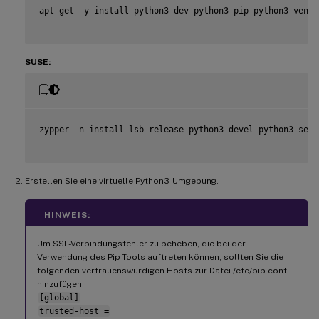
apt
-
get 
-
y install python3
-
dev python3
-
pip python3
-
venv 
SUSE:
zypper 
-
n install lsb
-
release python3
-
devel python3
-
setu
Erstellen Sie eine virtuelle Python3-Umgebung.
HINWEIS:
Um SSL-Verbindungsfehler zu beheben, die bei der
Verwendung des Pip-Tools auftreten können, sollten Sie die
folgenden vertrauenswürdigen Hosts zur Datei /etc/pip.conf
hinzufügen:
[global]
trusted-host =