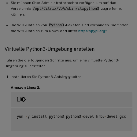
Sie müssen über Administratorrechte verfügen, um auf das
Verzeichnis
/opt/Citrix/VDA/sbin/ctxpython3
zugreifen zu
können.
Die WHL-Dateien von
Python3
-Paketen sind vorhanden. Sie finden
die WHL-Dateien zum Download unter
https://pypi.org/
.
Virtuelle Python3-Umgebung erstellen
Führen Sie die folgenden Schritte aus, um eine virtuelle Python3-
Umgebung zu erstellen:
Installieren Sie Python3-Abhängigkeiten.
Amazon Linux 2:
yum 
-
y install python3 python3
-
devel krb5
-
devel gcc
