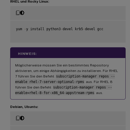
RHEL und Rocky Linux:
yum 
-
y install python3
-
devel krb5
-
devel gcc

HINWEIS:
Möglicherweise müssen Sie ein bestimmtes Repository
aktivieren, um einige Abhängigkeiten zu installieren. Für RHEL
7 führen Sie den Befehl
subscription-manager repos --
enable rhel-7-server-optional-rpms
aus. Für RHEL 8
führen Sie den Befehl
subscription-manager repos --
enable=rhel-8-for-x86_64-appstream-rpms
aus.
Debian, Ubuntu: