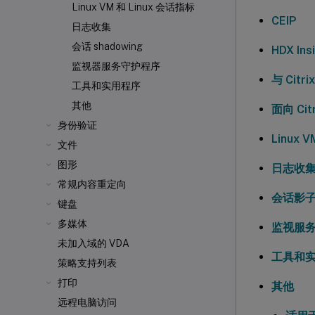
Linux VM 和 Linux 会话指标
CEIP
日志收集
会话 shadowing
HDX Ins
监视器服务守护程序
与 Citri
工具和实用程序
其他
面向 Cit
身份验证
Linux 
文件
图形
日志收
常规内容重定向
会话影
键盘
多媒体
监视服
未加入域的 VDA
工具和
策略支持列表
打印
其他
远程电脑访问