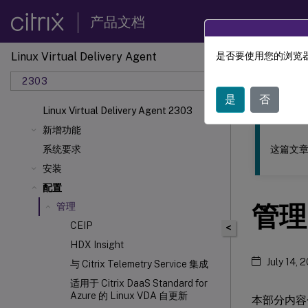
产品文档
Linux Virtual Delivery Agent
是否要使用您的浏览器
此内容已经过
2303
Linu
是
否
Linux Virtual Delivery Agent 2303
新增功能
这篇文章
系统要求
安装
配置
管理
管理
CEIP
<
HDX
Insight
July 14, 
与 Citrix Telemetry Service 集成
适用于 Citrix DaaS Standard for
Azure 的 Linux VDA 自更新
本部分内容