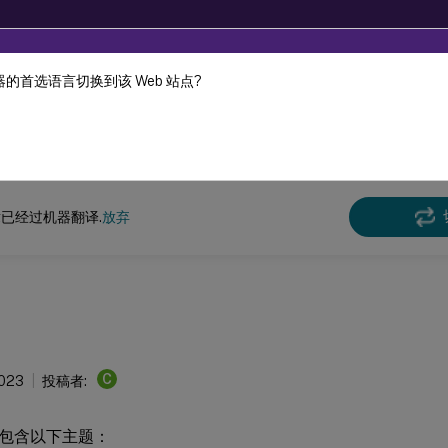
的首选语言切换到该 Web 站点?
机器动态翻译。
在此
x 虚拟投递代理
Linux Virtual Delivery Agent 2303
已经过机器翻译.
放弃
C
2023
投稿者:
包含以下主题：