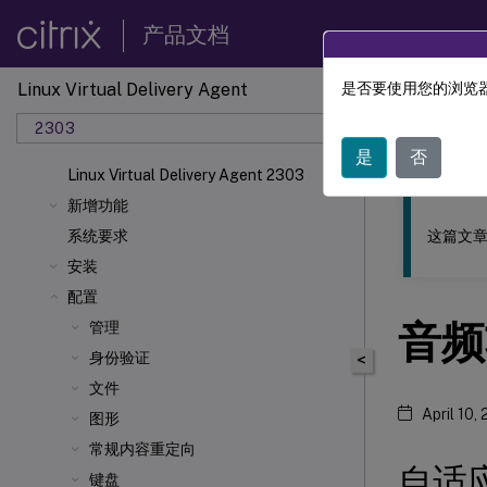
产品文档
Linux Virtual Delivery Agent
是否要使用您的浏览器
此内容已经过
2303
Linu
是
否
Linux Virtual Delivery Agent 2303
新增功能
这篇文章
系统要求
安装
配置
音频
管理
身份验证
<
文件
April 10,
图形
常规内容重定向
自适
键盘