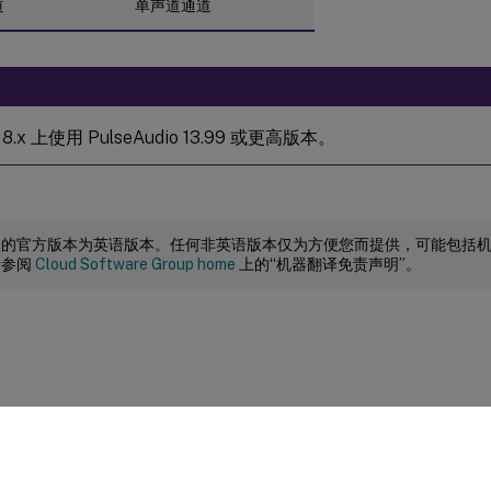
道
单声道通道
 8.x 上使用 PulseAudio 13.99 或更高版本。
档的官方版本为英语版本。任何非英语版本仅为方便您而提供，可能包括
请参阅
Cloud Software Group home
上的“机器翻译免责声明”。