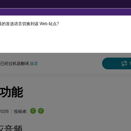
的首选语言切换到该 Web 站点?
机器动态翻译。
在此
x 虚拟投递代理
Linux Virtual Delivery Agent 2303
已经过机器翻译.
放弃
功能
C
C
 2026
投稿者:
应音频