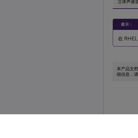
立体声通
提示：
在 RHEL
本产品文
细信息，