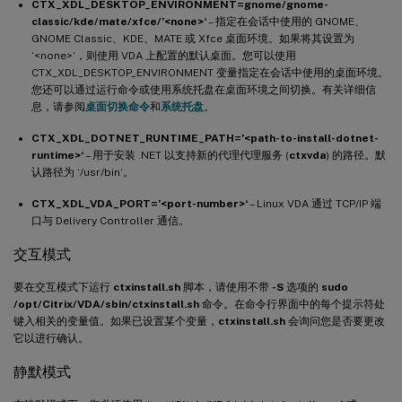
CTX_XDL_DESKTOP_ENVIRONMENT=gnome/gnome-
classic/kde/mate/xfce/’<none>‘
– 指定在会话中使用的 GNOME、
GNOME Classic、KDE、MATE 或 Xfce 桌面环境。如果将其设置为
‘<none>‘，则使用 VDA 上配置的默认桌面。您可以使用
CTX_XDL_DESKTOP_ENVIRONMENT 变量指定在会话中使用的桌面环境。
您还可以通过运行命令或使用系统托盘在桌面环境之间切换。有关详细信
息，请参阅
桌面切换命令
和
系统托盘
。
CTX_XDL_DOTNET_RUNTIME_PATH=’<path-to-install-dotnet-
runtime>‘
– 用于安装 .NET 以支持新的代理代理服务 (
ctxvda
) 的路径。默
认路径为 ‘/usr/bin’。
CTX_XDL_VDA_PORT=’<port-number>‘
– Linux VDA 通过 TCP/IP 端
口与 Delivery Controller 通信。
交互模式
要在交互模式下运行
ctxinstall.sh
脚本，请使用不带
-S
选项的
sudo
/opt/Citrix/VDA/sbin/ctxinstall.sh
命令。在命令行界面中的每个提示符处
键入相关的变量值。如果已设置某个变量，
ctxinstall.sh
会询问您是否要更改
它以进行确认。
静默模式