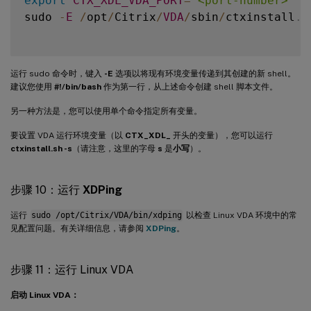
export
CTX_XDL_VDA_PORT
=
'<port-number>'
sudo 
-
E
/
opt
/
Citrix
/
VDA
/
sbin
/
ctxinstall
.
s
运行 sudo 命令时，键入
-E
选项以将现有环境变量传递到其创建的新 shell。
建议您使用
#!/bin/bash
作为第一行，从上述命令创建 shell 脚本文件。
另一种方法是，您可以使用单个命令指定所有变量。
要设置 VDA 运行环境变量（以
CTX_XDL_
开头的变量），您可以运行
ctxinstall.sh -s
（请注意，这里的字母
s
是
小写
）。
步骤 10：运行
XDPing
运行
sudo /opt/Citrix/VDA/bin/xdping
以检查 Linux VDA 环境中的常
见配置问题。有关详细信息，请参阅
XDPing
。
步骤 11：运行 Linux VDA
启动 Linux VDA：