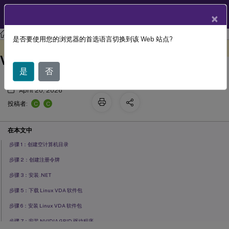
ZH
产品文档
×
Linux 虚拟投递代理
Linux 虚拟投递代理 2511
是否要使用您的浏览器的首选语言切换到该 Web 站点?
使用简易安装创建非域加入的 Linux
此内容已经过机器动态翻译。
在此处提供反馈
VDA
是
否
April 20, 2026
C
C
投稿者:
在本文中
步骤 1：创建空计算机目录
步骤 2：创建注册令牌
步骤 3：安装 .NET
步骤 5：下载 Linux VDA 软件包
步骤 6：安装 Linux VDA 软件包
步骤 7：安装 NVIDIA GRID 驱动程序