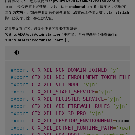
在静默模式下，您必须使用
/opt/Citrix/VDA/sbin/ctxinstall.conf
或
export 命令设置上述变量。之后，运行
ctxinstall.sh -S
（请注意，这里的字
母
S
为
大写
）。如果并非所有必需变量都已设置或某些值无效，
ctxinstall.sh
将中止执行，除非存在默认值。
如果您设置了它，则每个变量的导出值将覆盖
/Citrix/VDA/sbin/ctxinstall.conf
中的值。所有更新的值都将保存到
/Citrix/VDA/sbin/ctxinstall.conf
中。
export
CTX_XDL_NON_DOMAIN_JOINED
=
'y'
export
CTX_XDL_NDJ_ENROLLMENT_TOKEN_FILE
=
export
CTX_XDL_VDI_MODE
=
'y|n'
export
CTX_XDL_START_SERVICE
=
'y|n'
export
CTX_XDL_REGISTER_SERVICE
=
'y|n'
export
CTX_XDL_ADD_FIREWALL_RULES
=
'y|n'
export
CTX_XDL_HDX_3D_PRO
=
'y|n'
export
CTX_XDL_DESKTOP_ENVIRONMENT
=
gnome
|
export
CTX_XDL_DOTNET_RUNTIME_PATH
=
'<path