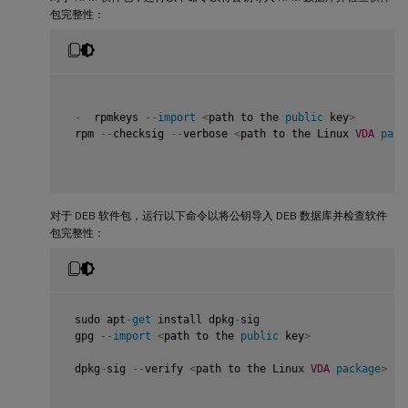
包完整性：
-
  rpmkeys 
--
import
<
path to the 
public
 key
>
 rpm 
--
checksig 
--
verbose 
<
path to the Linux 
VDA
pack
对于 DEB 软件包，运行以下命令以将公钥导入 DEB 数据库并检查软件
包完整性：
 sudo apt
-
get
 install dpkg
-
sig

 gpg 
--
import
<
path to the 
public
 key
>
 dpkg
-
sig 
--
verify 
<
path to the Linux 
VDA
package
>