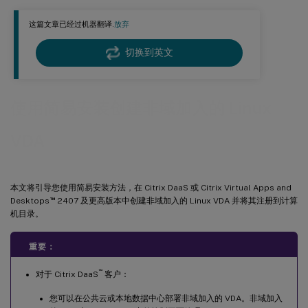
步骤 8：指定要使用的数据库
这篇文章已经过机器翻译.
放弃
步骤 9：运行简易安装脚本以配置环境和 VDA 以完成安装
切换到英文
ctxinstall.sh
步骤 10：运行 XDPing
步骤 11：运行 Linux VDA
使用简易安装创建非域加入的 Linux
步骤 12：创建交付组
VDA
步骤 13：启用本地帐户映射
如果未启用本地帐户映射会怎样
启用本地帐户映射
本文将引导您使用简易安装方法，在 Citrix DaaS 或 Citrix Virtual Apps and
™
Desktops
2407 及更高版本中创建非域加入的 Linux VDA 并将其注册到计算
机目录。
重要：
™
对于 Citrix DaaS
客户：
您可以在公共云或本地数据中心部署非域加入的 VDA。非域加入