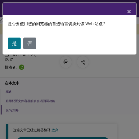
ZH
产品文档
×
Profile Management
Profile Management 2109
是否要使用您的浏览器的首选语言切换到该 Web 站点?
启用配置文件容器的多会话回写功能
此内容已经过机器动态翻译。
在此处提供反馈
是
否
December 31,
2021
C
投稿者:
在本文中
概述
启用配置文件容器的多会话回写功能
回写策略
这篇文章已经过机器翻译.
放弃